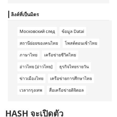
นำด้านการเดินทางด้วยพลังงานไฟฟ้า ได้ลง
นามในบันทึกความเข้าใจ (Memorandum of
Understanding/MOU) อย่างเป็นทางการใน
ลิงค์ที่เป็นมิตร
ประเทศเคนยา เกี่ยวกับ Green Mobility
Centre of Excellence (GM-CoE)
Московский след
ข้อมูล Datai
สถานีย่อยของคนไทย
โพสต์ตอนเช้าไทย
ภาษาไทย
เครือข่ายชีวิตไทย
อ่าวไทย [อ่าวไทย]
ธุรกิจไทยรายวัน
ข่าวเมืองไทย
เครือข่ายการศึกษาไทย
เวลากรุงเทพ
สื่อเครือข่ายดิจิตอล
HASH จะเปิดตัว