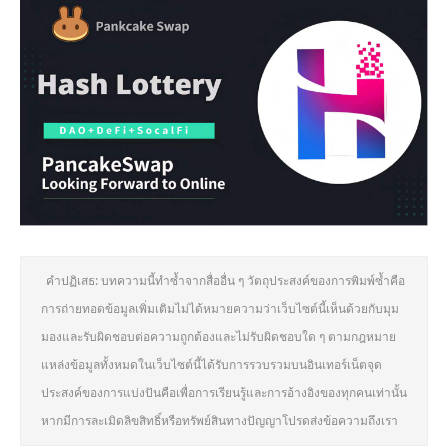
คำปฏิเสธ: บทความนี้ทำซ้ำจากสื่ออื่น ๆ วัตถุประสงค์ของการพิมพ์ซ้ำคือ
การถ่ายทอดข้อมูลเพิ่มเติมไม่ได้หมายความว่าเว็บไซต์นี้เห็นด้วยกับมุม
มองและรับผิดชอบต่อความถูกต้องและไม่รับผิดชอบใด ๆ ตามกฎหมาย
แหล่งข้อมูลทั้งหมดในเว็บไซต์นี้ได้รับการรวบรวมบนอินเทอร์เน็ตจุด
ประสงค์ของการแบ่งปันคือเพื่อการเรียนรู้และการอ้างอิงของทุกคนเท่านั้น
หากมีการละเมิดลิขสิทธิ์หรือทรัพย์สินทางปัญญาโปรดส่งข้อความถึงเรา