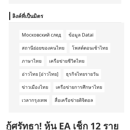
นำด้านการเดินทางด้วยพลังงานไฟฟ้า ได้ลง
นามในบันทึกความเข้าใจ (Memorandum of
Understanding/MOU) อย่างเป็นทางการใน
ลิงค์ที่เป็นมิตร
ประเทศเคนยา เกี่ยวกับ Green Mobility
Centre of Excellence (GM-CoE)
Московский след
ข้อมูล Datai
สถานีย่อยของคนไทย
โพสต์ตอนเช้าไทย
ภาษาไทย
เครือข่ายชีวิตไทย
อ่าวไทย [อ่าวไทย]
ธุรกิจไทยรายวัน
ข่าวเมืองไทย
เครือข่ายการศึกษาไทย
เวลากรุงเทพ
สื่อเครือข่ายดิจิตอล
กู้ศรัทธา! หุ้น EA เช็ก 12 ราย