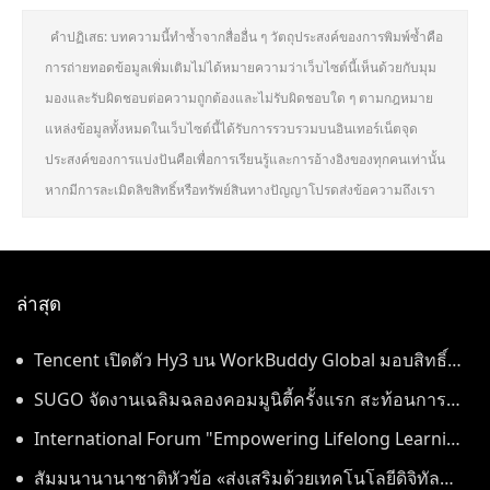
คำปฏิเสธ: บทความนี้ทำซ้ำจากสื่ออื่น ๆ วัตถุประสงค์ของการพิมพ์ซ้ำคือ
การถ่ายทอดข้อมูลเพิ่มเติมไม่ได้หมายความว่าเว็บไซต์นี้เห็นด้วยกับมุม
มองและรับผิดชอบต่อความถูกต้องและไม่รับผิดชอบใด ๆ ตามกฎหมาย
แหล่งข้อมูลทั้งหมดในเว็บไซต์นี้ได้รับการรวบรวมบนอินเทอร์เน็ตจุด
ประสงค์ของการแบ่งปันคือเพื่อการเรียนรู้และการอ้างอิงของทุกคนเท่านั้น
หากมีการละเมิดลิขสิทธิ์หรือทรัพย์สินทางปัญญาโปรดส่งข้อความถึงเรา
ล่าสุด
Tencent เปิดตัว Hy3 บน WorkBuddy Global มอบสิทธิ์
เข้าใช้งาน AI Agentic Workspace ฟรีตลอดเดือนสิงหาคม
SUGO จัดงานเฉลิมฉลองคอมมูนิตี้ครั้งแรก สะท้อนการ
เติบโตอย่างต่อเนื่องในประเทศไทย
International Forum "Empowering Lifelong Learning
Through Digital Intelligence – Building a New
สัมมนานานาชาติหัวข้อ «ส่งเสริมด้วยเทคโนโลยีดิจิทัล