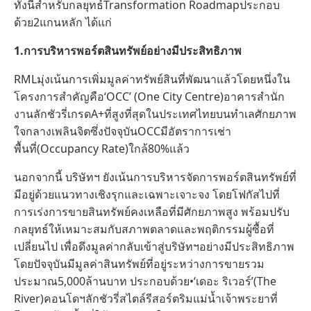
ทั้งนี้สำหรับกลยุทธ์Transformation Roadmapประกอบ
ด้วย2แกนหลัก ได้แก่
1.
การบริหารพอร์ตสินทรัพย์อย่างมีประสิทธิภาพ
RMLมุ่งเน้นการเพิ่มมูลค่าทรัพย์สินที่พัฒนาแล้วโดยหนึ่งใน
โครงการสำคัญคือ‘OCC’ (One City Centre)อาคารสำนัก
งานลักชัวรี่เกรดA+ที่สูงที่สุดในประเทศไทยบนทำเลศักยภาพ
ใจกลางเพลินจิตซึ่งปัจจุบันOCCมีอัตราการเช่า
พื้นที่(Occupancy Rate)ใกล้80%แล้ว
นอกจากนี้ บริษัทฯ ยังเน้นการบริหารจัดการพอร์ตสินทรัพย์ที่
มีอยู่ด้วยแนวทางเชิงรุกและเฉพาะเจาะจง โดยโฟกัสไปที่
การเร่งการขายสินทรัพย์คงเหลือที่มีศักยภาพสูง พร้อมปรับ
กลยุทธ์ให้เหมาะสมกับสภาพตลาดและพฤติกรรมผู้ซื้อที่
เปลี่ยนไป เพื่อดึงมูลค่ากลับเข้าสู่บริษัทฯอย่างมีประสิทธิภาพ
โดยปัจจุบันมีมูลค่าสินทรัพย์ที่อยู่ระหว่างการขายรวม
ประมาณ5,000ล้านบาท ประกอบด้วย•‘เดอะ ริเวอร์’(The
River)คอนโดฯลักชัวรี่สไตล์รีสอร์ตริมแม่น้ำเจ้าพระยาที่