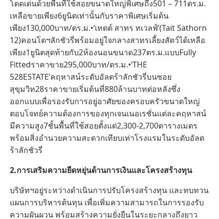
โดดเด่นด้วยพื้นที่ใช้สอยขนาดใหญ่พิเศษถึง501 – 711ตร.ม.
เหลือขายเพียง6ยูนิตเท่านั้นกับราคาพิเศษเริ่มต้น
เพียง130,000บาท/ตร.ม.•‘เทตต์ สาทร ทเวลฟ์’(Tait Sathorn
12)คอนโดฯลักชัวรี่พร้อมอยู่ใจกลางสาทรเลี้ยงสัตว์ได้เหลือ
เพียง1ยูนิตสุดท้ายกับ2ห้องนอนขนาด237ตร.ม.แบบFully
Fittedราคาขาย295,000บาท/ตร.ม.•‘THE
528ESTATE’คฤหาสน์ระดับอัลตร้าลักชัวรี่บนซอย
สุขุมวิท28ราคาขายเริ่มต้นที่880ล้านบาทต่อหลังซึ่ง
ออกแบบเพื่อรองรับการอยู่อาศัยของครอบครัวขนาดใหญ่
ตอบโจทย์ความต้องการของทุกเจนเนอเรชั่นแต่ละคฤหาสน์
มีความสูง7ชั้นพื้นที่ใช้สอยตั้งแต่2,300-2,700ตารางเมตร
พร้อมสิ่งอำนวยความสะดวกเทียบเท่าโรงแรมในระดับอัลต
ร้าลักชัวรี่
2
.
การเสริมความยืดหยุ่นด้านการเงินและโครงสร้างทุน
บริษัทฯอยู่ระหว่างดำเนินการปรับโครงสร้างทุน และทบทวน
แผนการบริหารต้นทุน เพื่อเพิ่มความสามารถในการรองรับ
ความผันผวน พร้อมสร้างความยั่งยืนในระยะกลางถึงยาว