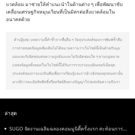
แวดล้อม มาช่วยให้คำแนะนำในด้านต่าง ๆ เพื่อพัฒนาขับ
เคลื่อนเศรษฐกิจหมุนเวียนที่เป็นมิตรต่อสิ่งแวดล้อมใน
อนาคตด้วย
คำปฏิเสธ: บทความนี้ทำซ้ำจากสื่ออื่น ๆ วัตถุประสงค์ของการพิมพ์ซ้ำคือ
การถ่ายทอดข้อมูลเพิ่มเติมไม่ได้หมายความว่าเว็บไซต์นี้เห็นด้วยกับมุม
มองและรับผิดชอบต่อความถูกต้องและไม่รับผิดชอบใด ๆ ตามกฎหมาย
แหล่งข้อมูลทั้งหมดในเว็บไซต์นี้ได้รับการรวบรวมบนอินเทอร์เน็ตจุด
ประสงค์ของการแบ่งปันคือเพื่อการเรียนรู้และการอ้างอิงของทุกคนเท่านั้น
หากมีการละเมิดลิขสิทธิ์หรือทรัพย์สินทางปัญญาโปรดส่งข้อความถึงเรา
ล่าสุด
SUGO จัดงานเฉลิมฉลองคอมมูนิตี้ครั้งแรก สะท้อนการ