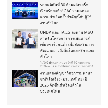
รถยนต์คันที่ 30 ล้านผลิตเสร็จ
เรียบร้อยแล้ว! GAC ร่วมฉลอง
ความสำเร็จครั้งสำคัญนี้กับผู้ใช้
งานทั่วโลก
UNDP และ TAILG ลงนาม MoU
สำหรับโครงการการเดินทางสี
เขียวคาร์บอนต่ำ เพื่อส่งเสริมการ
พัฒนาอย่างยั่งยืนในแอฟริกาและ
ทั่วโลก
ไนโรบี ประเทศเคนยา วันที่ 10 กรกฎาคม
2026 — โครงการพัฒนาแห่งสหประชาชาติ
(United Nations Development
งานแสดงสัญชาวิศวกรรมนานา
Programme/UNDP) และ TAILG บริษัทชั้น
นำด้านการเดินทางด้วยพลังงานไฟฟ้า ได้ลง
ชาติเจ้อเจียง (ประเทศไทย) ปี
นามในบันทึกความเข้าใจ (Memorandum of
Understanding/MOU) อย่างเป็นทางการใน
2026 จัดขึ้นสำเร็จแล้วใน
ประเทศเคนยา เกี่ยวกับ Green Mobility
ประเทศไทย
Centre of Excellence (GM-CoE)