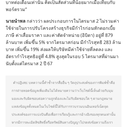
บาทต่อเดือนเท่านั้น คิดเป็นสัดส่วนที่น้อยมากเมื่อเทียบกับ
พอร์ตรวม”
นายนำพล
กล่าวว่า ผลประกอบการในไตรมาส 2 ไม่รวมค่า
ใช้จ่ายในการปรับโครงสร้างธุรกิจมีกำไรก่อนหักดอกเบี้ย
ภาษี ค่าเสื่อมราคา และค่าตัดจำหน่าย (อิบิดา) อยู่ที่ 879
ล้านบาท เพิ่มขึ้น 5% จากไตรมาสก่อน มีกำไรสุทธิ 283 ล้าน
บาท เพิ่มขึ้น 19% ส่งผลให้บริษัทมีค่าใช้จ่ายที่ลดลง และ
อัตรากำไรสุทธิอยู่ที่ 4.8% สูงสุดในรอบ 5 ไตรมาสที่ผ่านมา
นับตั้งแต่ไตรมาส 2 ปี 67
คำปฏิเสธ: บทความนี้ทำซ้ำจากสื่ออื่น ๆ วัตถุประสงค์ของการพิมพ์ซ้ำคือ
การถ่ายทอดข้อมูลเพิ่มเติมไม่ได้หมายความว่าเว็บไซต์นี้เห็นด้วยกับมุม
มองและรับผิดชอบต่อความถูกต้องและไม่รับผิดชอบใด ๆ ตามกฎหมาย
แหล่งข้อมูลทั้งหมดในเว็บไซต์นี้ได้รับการรวบรวมบนอินเทอร์เน็ตจุด
ประสงค์ของการแบ่งปันคือเพื่อการเรียนรู้และการอ้างอิงของทุกคนเท่านั้น
หากมีการละเมิดลิขสิทธิ์หรือทรัพย์สินทางปัญญาโปรดส่งข้อความถึงเรา