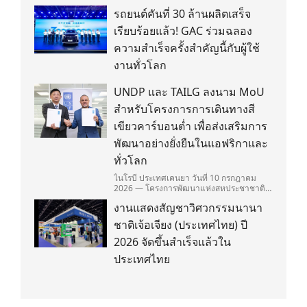
รถยนต์คันที่ 30 ล้านผลิตเสร็จ
เรียบร้อยแล้ว! GAC ร่วมฉลอง
ความสำเร็จครั้งสำคัญนี้กับผู้ใช้
งานทั่วโลก
UNDP และ TAILG ลงนาม MoU
สำหรับโครงการการเดินทางสี
เขียวคาร์บอนต่ำ เพื่อส่งเสริมการ
พัฒนาอย่างยั่งยืนในแอฟริกาและ
ทั่วโลก
ไนโรบี ประเทศเคนยา วันที่ 10 กรกฎาคม
2026 — โครงการพัฒนาแห่งสหประชาชาติ
(United Nations Development
งานแสดงสัญชาวิศวกรรมนานา
Programme/UNDP) และ TAILG บริษัทชั้น
นำด้านการเดินทางด้วยพลังงานไฟฟ้า ได้ลง
ชาติเจ้อเจียง (ประเทศไทย) ปี
นามในบันทึกความเข้าใจ (Memorandum of
Understanding/MOU) อย่างเป็นทางการใน
2026 จัดขึ้นสำเร็จแล้วใน
ประเทศเคนยา เกี่ยวกับ Green Mobility
ประเทศไทย
Centre of Excellence (GM-CoE)