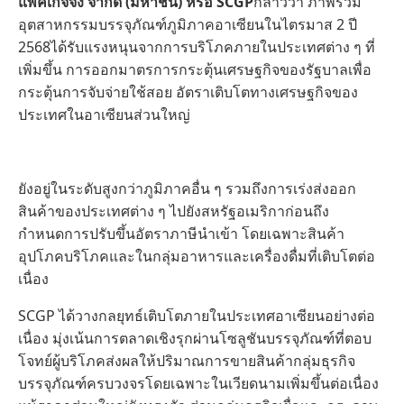
แพคเกจจิ้ง จำกัด (มหาชน) หรือ SCGP
กล่าวว่า ภาพรวม
อุตสาหกรรมบรรจุภัณฑ์ภูมิภาคอาเซียนในไตรมาส 2 ปี
2568ได้รับแรงหนุนจากการบริโภคภายในประเทศต่าง ๆ ที่
เพิ่มขึ้น การออกมาตรการกระตุ้นเศรษฐกิจของรัฐบาลเพื่อ
กระตุ้นการจับจ่ายใช้สอย อัตราเติบโตทางเศรษฐกิจของ
ประเทศในอาเซียนส่วนใหญ่
ยังอยู่ในระดับสูงกว่าภูมิภาคอื่น ๆ รวมถึงการเร่งส่งออก
สินค้าของประเทศต่าง ๆ ไปยังสหรัฐอเมริกาก่อนถึง
กำหนดการปรับขึ้นอัตราภาษีนำเข้า โดยเฉพาะสินค้า
อุปโภคบริโภคและในกลุ่มอาหารและเครื่องดื่มที่เติบโตต่อ
เนื่อง
SCGP ได้วางกลยุทธ์เติบโตภายในประเทศอาเซียนอย่างต่อ
เนื่อง มุ่งเน้นการตลาดเชิงรุกผ่านโซลูชันบรรจุภัณฑ์ที่ตอบ
โจทย์ผู้บริโภคส่งผลให้ปริมาณการขายสินค้ากลุ่มธุรกิจ
บรรจุภัณฑ์ครบวงจรโดยเฉพาะในเวียดนามเพิ่มขึ้นต่อเนื่อง