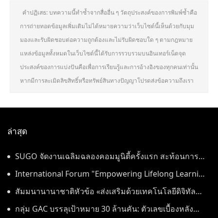
คำปฏิเสธ: บทความนี้ทำซ้ำจากสื่ออื่น ๆ วัตถุประสงค์ของการพิมพ์ซ้ำคือ
การถ่ายทอดข้อมูลเพิ่มเติมไม่ได้หมายความว่าเว็บไซต์นี้เห็นด้วยกับมุม
มองและรับผิดชอบต่อความถูกต้องและไม่รับผิดชอบใด ๆ ตามกฎหมาย
แหล่งข้อมูลทั้งหมดในเว็บไซต์นี้ได้รับการรวบรวมบนอินเทอร์เน็ตจุด
ประสงค์ของการแบ่งปันคือเพื่อการเรียนรู้และการอ้างอิงของทุกคนเท่านั้น
หากมีการละเมิดลิขสิทธิ์หรือทรัพย์สินทางปัญญาโปรดส่งข้อความถึงเรา
ล่าสุด
SUGO จัดงานเฉลิมฉลองคอมมูนิตี้ครั้งแรก สะท้อนการ
เติบโตอย่างต่อเนื่องในประเทศไทย
International Forum "Empowering Lifelong Learning
Through Digital Intelligence – Building a New
สัมมนานานาชาติหัวข้อ «ส่งเสริมด้วยเทคโนโลยีดิจิทัล
Ecosystem for Human Lifelong Learning" Convenes
อัจฉริยะ เรียนรู้ตลอดชีวิต – สร้างระบบนิเวศใหม่แห่งการ
กลุ่ม GAC บรรลุเป้าหมาย 30 ล้านคัน: ตัวเลขเบื้องหลัง