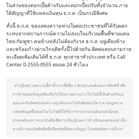
ในส่วนของดอกเบี้ยค้างรับและดอกเบี้ยปรับทั้งจำนวน ภาย
ใต้สัญญาที่ใช้แหล่งเงินทุน ธ.ก.ส. เป็นกรณีพิเศษ
ทั้งนี้ ธ.ก.ส. ขอแสดงความห่วงใยต่อประชาชนที่ได้รับผลก
ระทบจากสถานการณ์ความไม่สงบในบริเวณพื้นที่ชายแดน
ไทย-กัมพูชา คนข้างหลังไม่ต้องกังวล ธ.ก.ส. อยู่เคียงข้าง
และพร้อมก้าวผ่านวิกฤติครั้งนี้ไปด้วยกัน ติดต่อสอบถามราย
ละเอียดเพิ่มเติมได้ที่ ธ.ก.ส. ทุกสาขาทั่วประเทศ หรือ Call
Center 0-2555-0555 ตลอด 24 ชั่วโมง
คำปฏิเสธ: บทความนี้ทำซ้ำจากสื่ออื่น ๆ วัตถุประสงค์ของการพิมพ์ซ้ำคือ
การถ่ายทอดข้อมูลเพิ่มเติมไม่ได้หมายความว่าเว็บไซต์นี้เห็นด้วยกับมุม
มองและรับผิดชอบต่อความถูกต้องและไม่รับผิดชอบใด ๆ ตามกฎหมาย
แหล่งข้อมูลทั้งหมดในเว็บไซต์นี้ได้รับการรวบรวมบนอินเทอร์เน็ตจุด
ประสงค์ของการแบ่งปันคือเพื่อการเรียนรู้และการอ้างอิงของทุกคนเท่านั้น
หากมีการละเมิดลิขสิทธิ์หรือทรัพย์สินทางปัญญาโปรดส่งข้อความถึงเรา