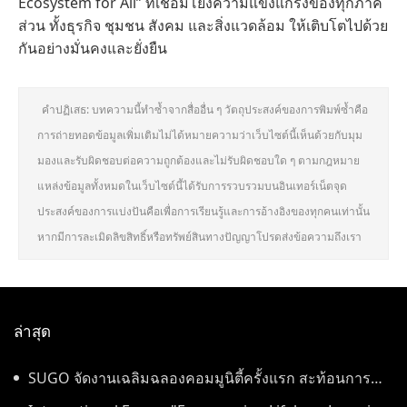
Ecosystem for All” ที่เชื่อมโยงความแข็งแกร่งของทุกภาค
ส่วน ทั้งธุรกิจ ชุมชน สังคม และสิ่งแวดล้อม ให้เติบโตไปด้วย
กันอย่างมั่นคงและยั่งยืน
คำปฏิเสธ: บทความนี้ทำซ้ำจากสื่ออื่น ๆ วัตถุประสงค์ของการพิมพ์ซ้ำคือ
การถ่ายทอดข้อมูลเพิ่มเติมไม่ได้หมายความว่าเว็บไซต์นี้เห็นด้วยกับมุม
มองและรับผิดชอบต่อความถูกต้องและไม่รับผิดชอบใด ๆ ตามกฎหมาย
แหล่งข้อมูลทั้งหมดในเว็บไซต์นี้ได้รับการรวบรวมบนอินเทอร์เน็ตจุด
ประสงค์ของการแบ่งปันคือเพื่อการเรียนรู้และการอ้างอิงของทุกคนเท่านั้น
หากมีการละเมิดลิขสิทธิ์หรือทรัพย์สินทางปัญญาโปรดส่งข้อความถึงเรา
ล่าสุด
SUGO จัดงานเฉลิมฉลองคอมมูนิตี้ครั้งแรก สะท้อนการ