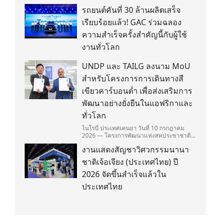
รถยนต์คันที่ 30 ล้านผลิตเสร็จ
เรียบร้อยแล้ว! GAC ร่วมฉลอง
ความสำเร็จครั้งสำคัญนี้กับผู้ใช้
งานทั่วโลก
UNDP และ TAILG ลงนาม MoU
สำหรับโครงการการเดินทางสี
เขียวคาร์บอนต่ำ เพื่อส่งเสริมการ
พัฒนาอย่างยั่งยืนในแอฟริกาและ
ทั่วโลก
ไนโรบี ประเทศเคนยา วันที่ 10 กรกฎาคม
2026 — โครงการพัฒนาแห่งสหประชาชาติ
(United Nations Development
งานแสดงสัญชาวิศวกรรมนานา
Programme/UNDP) และ TAILG บริษัทชั้น
นำด้านการเดินทางด้วยพลังงานไฟฟ้า ได้ลง
ชาติเจ้อเจียง (ประเทศไทย) ปี
นามในบันทึกความเข้าใจ (Memorandum of
Understanding/MOU) อย่างเป็นทางการใน
2026 จัดขึ้นสำเร็จแล้วใน
ประเทศเคนยา เกี่ยวกับ Green Mobility
ประเทศไทย
Centre of Excellence (GM-CoE)