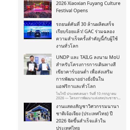
2026 Xiaoxian Fuyang Culture
Festival Opens
รถยนต์คันที่ 30 ล้านผลิตเสร็จ
เรียบร้อยแล้ว! GAC ร่วมฉลอง
ความสำเร็จครั้งสำคัญนี้กับผู้ใช้
งานทั่วโลก
UNDP และ TAILG ลงนาม MoU
สำหรับโครงการการเดินทางสี
เขียวคาร์บอนต่ำ เพื่อส่งเสริม
การพัฒนาอย่างยั่งยืนใน
แอฟริกาและทั่วโลก
ไนโรบี ประเทศเคนยา วันที่ 10 กรกฎาคม
2026 — โครงการพัฒนาแห่งสหประชาชาติ
(United Nations Development
งานแสดงสัญชาวิศวกรรมนานา
Programme/UNDP) และ TAILG บริษัทชั้น
นำด้านการเดินทางด้วยพลังงานไฟฟ้า ได้
ชาติเจ้อเจียง (ประเทศไทย) ปี
ลงนามในบันทึกความเข้าใจ
(Memorandum of Understanding/MOU)
2026 จัดขึ้นสำเร็จแล้วใน
อย่างเป็นทางการในประเทศเคนยา เกี่ยวกับ
ประเทศไทย
Green Mobility Centre of Excellence