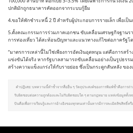
100,000 ล้านบาท ดอกเบี้ย 3–3.5% โดยเฉพาะการกันวงเงิน 
ปกติมักถูกธนาคารคัดออกจากระบบกู้ยืม
4.ขอให้พักชำระหนี้ 2 ปี สำหรับผู้ประกอบการรายเล็ก เพื่อเ
5.ตั้งคณะกรรมการร่วมภาคเอกชน ขับเคลื่อนเศรษฐกิจฐานรา
การท่องเที่ยว ได้สะท้อนปัญหาและแนวทางแก้ไขต่อภาครัฐโ
“มาตรการเหล่านี้ไม่ใช่เพียงการอัดเงินอุดหนุน แต่คือการส
แข่งขันได้จริง หากรัฐบาลสามารถขับเคลื่อนอย่างเป็นรูปธรร
สร้างความแข็งแกร่งให้กับรายย่อย ซึ่งเป็นกระดูกสันหลัง ขอ
คำปฏิเสธ: บทความนี้ทำซ้ำจากสื่ออื่น ๆ วัตถุประสงค์ของการพิมพ์ซ้ำคือการถ่
รับผิดชอบต่อความถูกต้องและไม่รับผิดชอบใด ๆ ตามกฎหมาย แหล่งข้อมูลทั้งห
ปันคือเพื่อการเรียนรู้และการอ้างอิงของทุกคนเท่านั้นหากมีการละเมิดลิขสิทธิ์