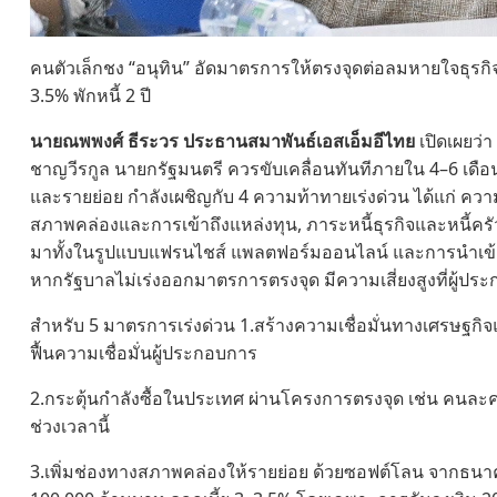
คนตัวเล็กชง “อนุทิน” อัดมาตรการให้ตรงจุดต่อลมหายใจธุรก
3.5% พักหนี้ 2 ปี
นายณพพงศ์ ธีระวร ประธานสมาพันธ์เอสเอ็มอีไทย
เปิดเผยว่
ชาญวีรกูล นายกรัฐมนตรี ควรขับเคลื่อนทันทีภายใน 4–6 เด
และรายย่อย กำลังเผชิญกับ 4 ความท้าทายเร่งด่วน ได้แก่ ควา
สภาพคล่องและการเข้าถึงแหล่งทุน, ภาระหนี้ธุรกิจและหนี้ครัวเ
มาทั้งในรูปแบบแฟรนไชส์ แพลตฟอร์มออนไลน์ และการนำเข้
หากรัฐบาลไม่เร่งออกมาตรการตรงจุด มีความเสี่ยงสูงที่ผู้
สำหรับ 5 มาตรการเร่งด่วน 1.สร้างความเชื่อมั่นทางเศรษฐกิจ
ฟื้นความเชื่อมั่นผู้ประกอบการ
2.กระตุ้นกำลังซื้อในประเทศ ผ่านโครงการตรงจุด เช่น คนล
ช่วงเวลานี้
3.เพิ่มช่องทางสภาพคล่องให้รายย่อย ด้วยซอฟต์โลน จากธนาค