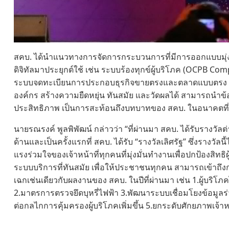
สคบ. ได้นำแนวทางการจัดการกระบวนการที่มีการออกแบบมุ่
ดิจิทัลมาประยุกต์ใช้ เช่น ระบบร้องทุกข์ผู้บริโภค (OCPB C
ระบบจดทะเบียนการประกอบธุรกิจขายตรงและตลาดแบบตรง (OC
องค์กร สร้างความยืดหยุ่น ทันสมัย และวัดผลได้ สามารถนำข้
ประสิทธิภาพ เป็นการสะท้อนถึงบทบาทของ สคบ. ในอนาคตที่ยั
นายรณรงค์ พูลพิพัฒน์ กล่าวว่า “ที่ผ่านมา สคบ. ได้รับรางวัล
ด้านและเป็นครั้งแรกที่ สคบ. ได้รับ “รางวัลเลิศรัฐ” ซึ่งรางวัลน
แรงร่วมใจของเจ้าหน้าที่ทุกคนที่มุ่งมั่นทำงานเพื่อปกป้องสิ
ระบบบริการที่ทันสมัย เพื่อให้ประชาชนทุกคน สามารถเข้าถึงก
เฉกเช่นเดียวกับผลงานของ สคบ. ในปีที่ผ่านมา เช่น 1.ผู้บริโภคได
2.มาตรการตรวจยึดบุหรี่ไฟฟ้า 3.พัฒนาระบบเชื่อมโยงข้อมูล
ต่อกลไกการคุ้มครองผู้บริโภคเพิ่มขึ้น 5.ยกระดับศักยภาพเจ้าห