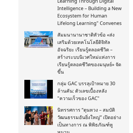
Learning Through Digital
Intelligence – Building a New
Ecosystem for Human
Lifelong Learning" Convenes
สัมมนานานาชาติหัวข้อ «ส่ง
เสริมด้วยเทคโนโลยีดิจิทัล
อัจฉริยะ เรียนรู้ตลอดชีวิต –
สร้างระบบนิเวศใหม่แห่งการ
เรียนรู้ตลอดชีวิตของมนุษย์» จัด
ขึ้น
กลุ่ม GAC บรรลุเป้าหมาย 30
ล้านคัน: ตัวเลขเบื้องหลัง
"ความเร็วของ GAC"
นิทรรศการ “ตุนหวง – สมบัติ
วัฒนธรรมอันยิ่งใหญ่” เปิดอย่าง
เป็นทางการ ณ พิพิธภัณฑ์หู
หนาน