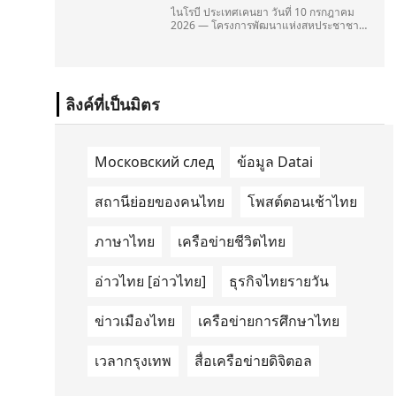
ไนโรบี ประเทศเคนยา วันที่ 10 กรกฎาคม
2026 — โครงการพัฒนาแห่งสหประชาชาติ
(United Nations Development
Programme/UNDP) และ TAILG บริษัทชั้น
นำด้านการเดินทางด้วยพลังงานไฟฟ้า ได้
ลงนามในบันทึกความเข้าใจ
(Memorandum of Understanding/MOU)
ลิงค์ที่เป็นมิตร
อย่างเป็นทางการในประเทศเคนยา เกี่ยวกับ
Green Mobility Centre of Excellence
(GM-CoE)
Московский след
ข้อมูล Datai
สถานีย่อยของคนไทย
โพสต์ตอนเช้าไทย
ภาษาไทย
เครือข่ายชีวิตไทย
อ่าวไทย [อ่าวไทย]
ธุรกิจไทยรายวัน
ข่าวเมืองไทย
เครือข่ายการศึกษาไทย
เวลากรุงเทพ
สื่อเครือข่ายดิจิตอล