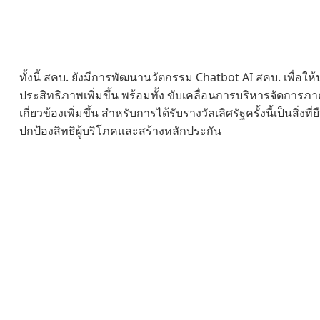
ทั้งนี้ สคบ. ยังมีการพัฒนานวัตกรรม Chatbot AI สคบ. เพื่อใ
ประสิทธิภาพเพิ่มขึ้น พร้อมทั้ง ขับเคลื่อนการบริหารจัดการภา
เกี่ยวข้องเพิ่มขึ้น สำหรับการได้รับรางวัลเลิศรัฐครั้งนี้เป็นสิ
ปกป้องสิทธิผู้บริโภคและสร้างหลักประกัน
ความเป็นธรรมให้แก่ผู้บริโภค พร้อมยกระดับการทำงานภาคร
คำปฏิเสธ: บทความนี้ทำซ้ำจากสื่ออื่น ๆ วัตถุประสงค์ของการพิมพ์ซ้ำคือการถ่
รับผิดชอบต่อความถูกต้องและไม่รับผิดชอบใด ๆ ตามกฎหมาย แหล่งข้อมูลทั้งห
ปันคือเพื่อการเรียนรู้และการอ้างอิงของทุกคนเท่านั้นหากมีการละเมิดลิขสิทธิ์