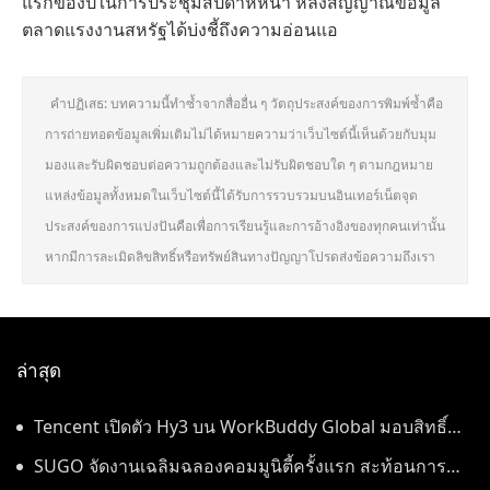
แรกของปีในการประชุมสัปดาห์หน้า หลังสัญญาณข้อมูล
ตลาดแรงงานสหรัฐได้บ่งชี้ถึงความอ่อนแอ
คำปฏิเสธ: บทความนี้ทำซ้ำจากสื่ออื่น ๆ วัตถุประสงค์ของการพิมพ์ซ้ำคือ
การถ่ายทอดข้อมูลเพิ่มเติมไม่ได้หมายความว่าเว็บไซต์นี้เห็นด้วยกับมุม
มองและรับผิดชอบต่อความถูกต้องและไม่รับผิดชอบใด ๆ ตามกฎหมาย
แหล่งข้อมูลทั้งหมดในเว็บไซต์นี้ได้รับการรวบรวมบนอินเทอร์เน็ตจุด
ประสงค์ของการแบ่งปันคือเพื่อการเรียนรู้และการอ้างอิงของทุกคนเท่านั้น
หากมีการละเมิดลิขสิทธิ์หรือทรัพย์สินทางปัญญาโปรดส่งข้อความถึงเรา
ล่าสุด
Tencent เปิดตัว Hy3 บน WorkBuddy Global มอบสิทธิ์
เข้าใช้งาน AI Agentic Workspace ฟรีตลอดเดือนสิงหาคม
SUGO จัดงานเฉลิมฉลองคอมมูนิตี้ครั้งแรก สะท้อนการ