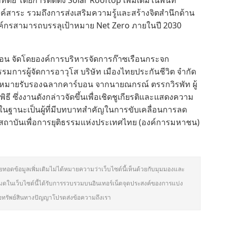
 โดยการติดตั้ง Solar Rooftop เพิ่มเติมในพื้นที่
์สาระ รวมถึงการส่งเสริมความรู้และสร้างจิตสำนึกด้าน
องค์กรสามารถบรรลุเป้าหมาย Net Zero ภายในปี 2030
์บอน จัดโดยองค์การบริหารจัดการก๊าซเรือนกระจก
มการผู้จัดการอาวุโส บริษัท เมืองไทยประกันชีวิต จำกัด
องหมายรับรองฉลากคาร์บอน จากนายณกรณ์ ตรรกวิรพัท ผู้
ซึ่งงานดังกล่าวจัดขึ้นเพื่อเชิดชูเกียรติและแสดงความ
นฐานะเป็นผู้ที่มีบทบาทสำคัญในการขับเคลื่อนการลด
ll สถาบันเพื่อการยุติธรรมแห่งประเทศไทย (องค์การมหาชน)
ายทอดข้อมูลเพิ่มเติมไม่ได้หมายความว่าเว็บไซต์นี้เห็นด้วยกับมุมมองและ
มดในเว็บไซต์นี้ได้รับการรวบรวมบนอินเทอร์เน็ตจุดประสงค์ของการแบ่ง
หรือทรัพย์สินทางปัญญาโปรดส่งข้อความถึงเรา