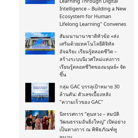
Learning Through Digital
Intelligence – Building a New
Ecosystem for Human
Lifelong Learning" Convenes
สัมมนานานาชาติหัวข้อ «ส่ง
เสริมด้วยเทคโนโลยีดิจิทัล
อัจฉริยะ เรียนรู้ตลอดชีวิต –
สร้างระบบนิเวศใหม่แห่งการ
เรียนรู้ตลอดชีวิตของมนุษย์» จัด
ขึ้น
กลุ่ม GAC บรรลุเป้าหมาย 30
ล้านคัน: ตัวเลขเบื้องหลัง
"ความเร็วของ GAC"
นิทรรศการ “ตุนหวง – สมบัติ
วัฒนธรรมอันยิ่งใหญ่” เปิดอย่าง
เป็นทางการ ณ พิพิธภัณฑ์หู
หนาน