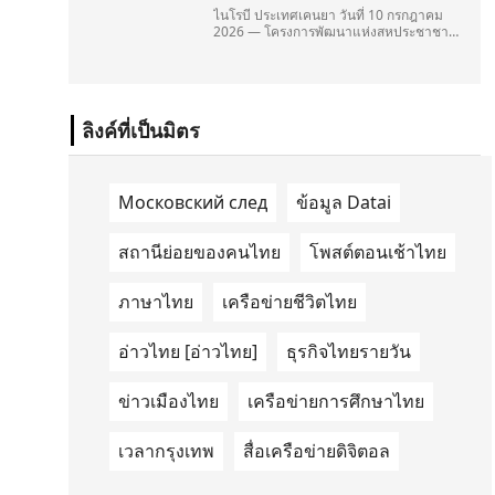
ไนโรบี ประเทศเคนยา วันที่ 10 กรกฎาคม
2026 — โครงการพัฒนาแห่งสหประชาชาติ
(United Nations Development
Programme/UNDP) และ TAILG บริษัทชั้น
นำด้านการเดินทางด้วยพลังงานไฟฟ้า ได้
ลงนามในบันทึกความเข้าใจ
(Memorandum of Understanding/MOU)
ลิงค์ที่เป็นมิตร
อย่างเป็นทางการในประเทศเคนยา เกี่ยวกับ
Green Mobility Centre of Excellence
(GM-CoE)
Московский след
ข้อมูล Datai
สถานีย่อยของคนไทย
โพสต์ตอนเช้าไทย
ภาษาไทย
เครือข่ายชีวิตไทย
อ่าวไทย [อ่าวไทย]
ธุรกิจไทยรายวัน
ข่าวเมืองไทย
เครือข่ายการศึกษาไทย
เวลากรุงเทพ
สื่อเครือข่ายดิจิตอล