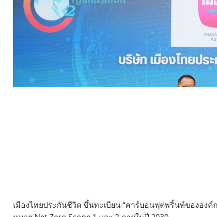
เมืองไทยประกันชีวิต ขึ้นทะเบียน “คาร์บอนฟุตพริ้นท์ขององค์กร