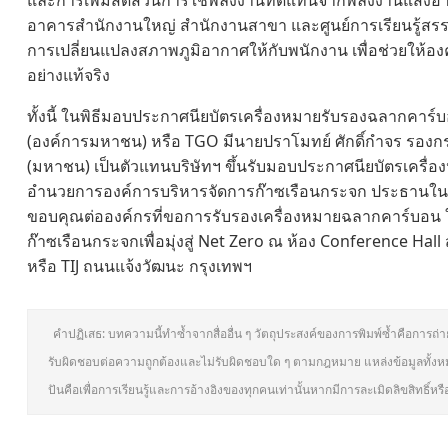
และการเพิ่มสัดส่วนการใช้พลังงานทดแทนจากพลังงานแสงอาทิตย์
อาคารสำนักงานใหญ่ สำนักงานสาขา และศูนย์การเรียนรู้สรรค
การเปลี่ยนแปลงสภาพภูมิอากาศให้กับพนักงาน เพื่อช่วยให้
อย่างแท้จริง
ทั้งนี้ ในพิธีมอบประกาศนียบัตรเครื่องหมายรับรองฉลากคาร
(องค์การมหาชน) หรือ TGO มีนายปราโมทย์ ศักดิ์กำจร รองกรร
(มหาชน) เป็นตัวแทนบริษัทฯ ขึ้นรับมอบประกาศนียบัตรเครื่
อำนวยการองค์การบริหารจัดการก๊าซเรือนกระจก ประธานในพิธี 
ขอบคุณต่อองค์กรที่ขอการรับรองเครื่องหมายฉลากคาร์บอน ใ
ก๊าซเรือนกระจกเพื่อมุ่งสู่ Net Zero ณ ห้อง Conference Ha
หรือ TIJ ถนนแจ้งวัฒนะ กรุงเทพฯ
คำปฏิเสธ: บทความนี้ทำซ้ำจากสื่ออื่น ๆ วัตถุประสงค์ของการพิมพ์ซ้ำคือการถ่
รับผิดชอบต่อความถูกต้องและไม่รับผิดชอบใด ๆ ตามกฎหมาย แหล่งข้อมูลทั้งห
ปันคือเพื่อการเรียนรู้และการอ้างอิงของทุกคนเท่านั้นหากมีการละเมิดลิขสิทธิ์