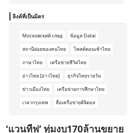
นำด้านการเดินทางด้วยพลังงานไฟฟ้า ได้ลง
นามในบันทึกความเข้าใจ (Memorandum of
Understanding/MOU) อย่างเป็นทางการใน
ลิงค์ที่เป็นมิตร
ประเทศเคนยา เกี่ยวกับ Green Mobility
Centre of Excellence (GM-CoE)
Московский след
ข้อมูล Datai
สถานีย่อยของคนไทย
โพสต์ตอนเช้าไทย
ภาษาไทย
เครือข่ายชีวิตไทย
อ่าวไทย [อ่าวไทย]
ธุรกิจไทยรายวัน
ข่าวเมืองไทย
เครือข่ายการศึกษาไทย
เวลากรุงเทพ
สื่อเครือข่ายดิจิตอล
‘แวนทีฟ’ ทุ่มงบ170ล้านขยาย