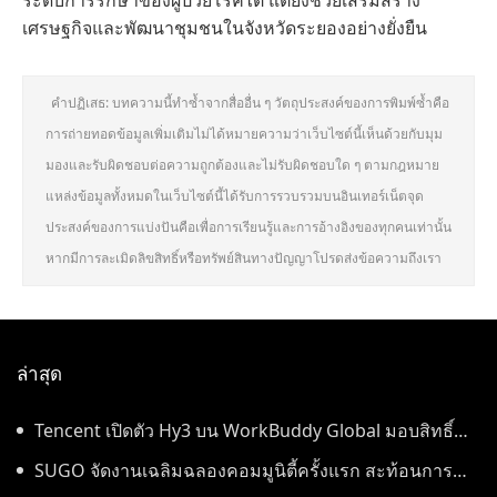
ระดับการรักษาของผู้ป่วยโรคไต แต่ยังช่วยเสริมสร้าง
เศรษฐกิจและพัฒนาชุมชนในจังหวัดระยองอย่างยั่งยืน
คำปฏิเสธ: บทความนี้ทำซ้ำจากสื่ออื่น ๆ วัตถุประสงค์ของการพิมพ์ซ้ำคือ
การถ่ายทอดข้อมูลเพิ่มเติมไม่ได้หมายความว่าเว็บไซต์นี้เห็นด้วยกับมุม
มองและรับผิดชอบต่อความถูกต้องและไม่รับผิดชอบใด ๆ ตามกฎหมาย
แหล่งข้อมูลทั้งหมดในเว็บไซต์นี้ได้รับการรวบรวมบนอินเทอร์เน็ตจุด
ประสงค์ของการแบ่งปันคือเพื่อการเรียนรู้และการอ้างอิงของทุกคนเท่านั้น
หากมีการละเมิดลิขสิทธิ์หรือทรัพย์สินทางปัญญาโปรดส่งข้อความถึงเรา
ล่าสุด
Tencent เปิดตัว Hy3 บน WorkBuddy Global มอบสิทธิ์
เข้าใช้งาน AI Agentic Workspace ฟรีตลอดเดือนสิงหาคม
SUGO จัดงานเฉลิมฉลองคอมมูนิตี้ครั้งแรก สะท้อนการ