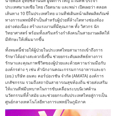
นายพอล อุทัยชลานนท์ ผู้จัดการใหญ่ แวนทีฟ ประจำ
ประเทศมาเลเซีย ไทย เวียดนาม และพม่า เปิดเผยว่า ตลอด
เส้นทาง 10 ปีในประเทศไทย แวนทีฟเดินหน้าผลิตผลิตภัณฑ์
ทางการแพทย์ที่จำเป็นสำหรับผู้ป่วยที่ล้างไตทางช่องท้อง
อย่างต่อเนื่อง สร้างแรงงานที่มีคุณภาพ ทั้ง วิศวกร นัก
วิทยาศาสตร์ พร้อมทั้งเสริมสร้างกำลังคนในสายงานผลิตให้
มีทักษะให้เพิ่มมากขึ้น
ทั้งหมดนี้ช่วยให้ผู้ป่วยในประเทศไทยสามารถเข้าถึงการ
รักษาได้อย่างสะดวกยิ่งขึ้น ช่วยยกระดับผลลัพธ์ทางการ
รักษาและคุณภาพชีวิตของผู้ป่วยและด้วยความร่วมมือกับ
องค์กรต่าง ๆ เช่น สํานักงานคณะกรรมการอาหารและยา
(อย.) บริษัท อมตะ คอร์ปอเรชัน จำกัด (AMATA) องค์การ
เภสัชกรรม รวมถึงสถาบันสาธารณสุขท้องถิ่น ช่วยส่งเสริม
ให้แวนทีฟมีบทบาทในการขับเคลื่อนระบบนิเวศด้าน
นวัตกรรมที่ล้ำสมัย และช่วยยกระดับประเทศไทยสู่การเป็น
ศูนย์กลางเทคโนโลยีทางการแพทย์ในภูมิภาค