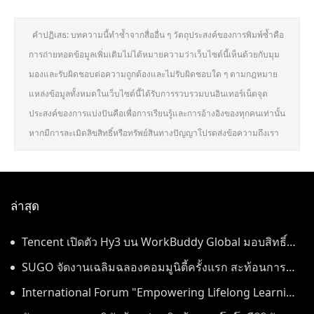
คำปฏิเสธ: บทความนี้ทำซ้ำจากสื่ออื่น ๆ วัตถุประสงค์ของการพิมพ์ซ้ำคือ
การถ่ายทอดข้อมูลเพิ่มเติมไม่ได้หมายความว่าเว็บไซต์นี้เห็นด้วยกับมุม
มองและรับผิดชอบต่อความถูกต้องและไม่รับผิดชอบใด ๆ ตามกฎหมาย
แหล่งข้อมูลทั้งหมดในเว็บไซต์นี้ได้รับการรวบรวมบนอินเทอร์เน็ตจุด
ประสงค์ของการแบ่งปันคือเพื่อการเรียนรู้และการอ้างอิงของทุกคนเท่านั้น
หากมีการละเมิดลิขสิทธิ์หรือทรัพย์สินทางปัญญาโปรดส่งข้อความถึงเรา
ล่าสุด
Tencent เปิดตัว Hy3 บน WorkBuddy Global มอบสิทธิ์
เข้าใช้งาน AI Agentic Workspace ฟรีตลอดเดือนสิงหาคม
SUGO จัดงานเฉลิมฉลองคอมมูนิตี้ครั้งแรก สะท้อนการ
เติบโตอย่างต่อเนื่องในประเทศไทย
International Forum "Empowering Lifelong Learning