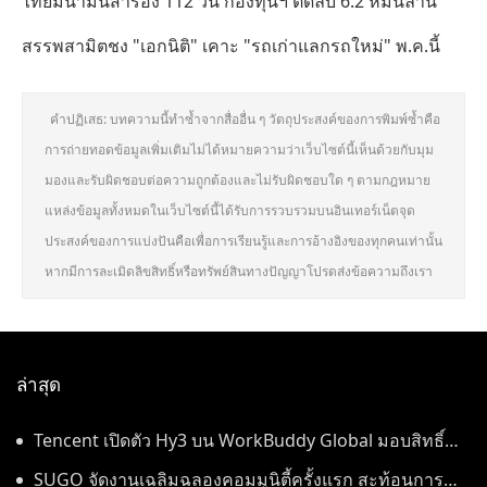
ไทยมีน้ำมันสำรอง 112 วัน กองทุนฯ ติดลบ 6.2 หมื่นล้าน
สรรพสามิตชง "เอกนิติ" เคาะ "รถเก่าแลกรถใหม่" พ.ค.นี้
คำปฏิเสธ: บทความนี้ทำซ้ำจากสื่ออื่น ๆ วัตถุประสงค์ของการพิมพ์ซ้ำคือ
การถ่ายทอดข้อมูลเพิ่มเติมไม่ได้หมายความว่าเว็บไซต์นี้เห็นด้วยกับมุม
มองและรับผิดชอบต่อความถูกต้องและไม่รับผิดชอบใด ๆ ตามกฎหมาย
แหล่งข้อมูลทั้งหมดในเว็บไซต์นี้ได้รับการรวบรวมบนอินเทอร์เน็ตจุด
ประสงค์ของการแบ่งปันคือเพื่อการเรียนรู้และการอ้างอิงของทุกคนเท่านั้น
หากมีการละเมิดลิขสิทธิ์หรือทรัพย์สินทางปัญญาโปรดส่งข้อความถึงเรา
ล่าสุด
Tencent เปิดตัว Hy3 บน WorkBuddy Global มอบสิทธิ์
เข้าใช้งาน AI Agentic Workspace ฟรีตลอดเดือนสิงหาคม
SUGO จัดงานเฉลิมฉลองคอมมูนิตี้ครั้งแรก สะท้อนการ