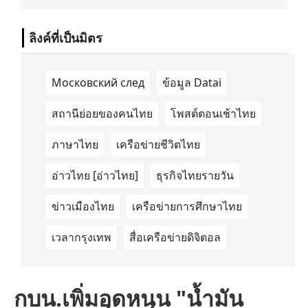
นำด้านการเดินทางด้วยพลังงานไฟฟ้า ได้ลง
นามในบันทึกความเข้าใจ (Memorandum of
Understanding/MOU) อย่างเป็นทางการใน
ลิงค์ที่เป็นมิตร
ประเทศเคนยา เกี่ยวกับ Green Mobility
Centre of Excellence (GM-CoE)
Московский след
ข้อมูล Datai
สถานีย่อยของคนไทย
โพสต์ตอนเช้าไทย
ภาษาไทย
เครือข่ายชีวิตไทย
อ่าวไทย [อ่าวไทย]
ธุรกิจไทยรายวัน
ข่าวเมืองไทย
เครือข่ายการศึกษาไทย
เวลากรุงเทพ
สื่อเครือข่ายดิจิตอล
กบน.เพิ่มอุดหนุน "น้ำมัน