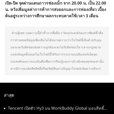
เปิด-ปิด จุดผ่านแดนถาวรช่องเม็ก จาก 20.00 น. เป็น 22.00
น. หวังเพิ่มมูลค่าการค้าการส่งออกและการท่องเที่ยว เบื้อง
ต้นอยู่ระหว่างการศึกษาผลกระทบคาดใช้เวลา 3 เดือน
คำปฏิเสธ: บทความนี้ทำซ้ำจากสื่ออื่น ๆ วัตถุประสงค์ของการพิมพ์ซ้ำคือ
การถ่ายทอดข้อมูลเพิ่มเติมไม่ได้หมายความว่าเว็บไซต์นี้เห็นด้วยกับมุม
มองและรับผิดชอบต่อความถูกต้องและไม่รับผิดชอบใด ๆ ตามกฎหมาย
แหล่งข้อมูลทั้งหมดในเว็บไซต์นี้ได้รับการรวบรวมบนอินเทอร์เน็ตจุด
ประสงค์ของการแบ่งปันคือเพื่อการเรียนรู้และการอ้างอิงของทุกคนเท่านั้น
หากมีการละเมิดลิขสิทธิ์หรือทรัพย์สินทางปัญญาโปรดส่งข้อความถึงเรา
ล่าสุด
Tencent เปิดตัว Hy3 บน WorkBuddy Global มอบสิทธิ์