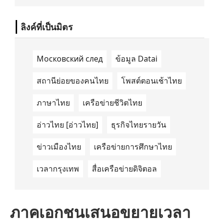
นำด้านการเดินทางด้วยพลังงานไฟฟ้า ได้ลง
นามในบันทึกความเข้าใจ (Memorandum of
Understanding/MOU) อย่างเป็นทางการใน
ลิงค์ที่เป็นมิตร
ประเทศเคนยา เกี่ยวกับ Green Mobility
Centre of Excellence (GM-CoE)
Московский след
ข้อมูล Datai
สถานีย่อยของคนไทย
โพสต์ตอนเช้าไทย
ภาษาไทย
เครือข่ายชีวิตไทย
อ่าวไทย [อ่าวไทย]
ธุรกิจไทยรายวัน
ข่าวเมืองไทย
เครือข่ายการศึกษาไทย
เวลากรุงเทพ
สื่อเครือข่ายดิจิตอล
ภาคเอกชนเสนอขยายเวลา