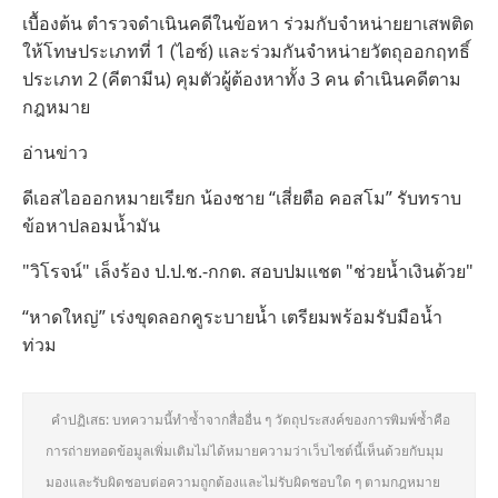
เบื้องต้น ตำรวจดำเนินคดีในข้อหา ร่วมกับจำหน่ายยาเสพติด
ให้โทษประเภทที่ 1 (ไอซ์) และร่วมกันจำหน่ายวัตถุออกฤทธิ์
ประเภท 2 (คีตามีน) คุมตัวผู้ต้องหาทั้ง 3 คน ดำเนินคดีตาม
กฎหมาย
อ่านข่าว
ดีเอสไอออกหมายเรียก น้องชาย “เสี่ยตือ คอสโม” รับทราบ
ข้อหาปลอมน้ำมัน
"วิโรจน์" เล็งร้อง ป.ป.ช.-กกต. สอบปมแชต "ช่วยน้ำเงินด้วย"
“หาดใหญ่” เร่งขุดลอกคูระบายน้ำ เตรียมพร้อมรับมือน้ำ
ท่วม
คำปฏิเสธ: บทความนี้ทำซ้ำจากสื่ออื่น ๆ วัตถุประสงค์ของการพิมพ์ซ้ำคือ
การถ่ายทอดข้อมูลเพิ่มเติมไม่ได้หมายความว่าเว็บไซต์นี้เห็นด้วยกับมุม
มองและรับผิดชอบต่อความถูกต้องและไม่รับผิดชอบใด ๆ ตามกฎหมาย