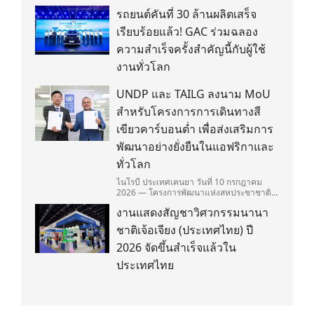
รถยนต์คันที่ 30 ล้านผลิตเสร็จ
เรียบร้อยแล้ว! GAC ร่วมฉลอง
ความสำเร็จครั้งสำคัญนี้กับผู้ใช้
งานทั่วโลก
UNDP และ TAILG ลงนาม MoU
สำหรับโครงการการเดินทางสี
เขียวคาร์บอนต่ำ เพื่อส่งเสริมการ
พัฒนาอย่างยั่งยืนในแอฟริกาและ
ทั่วโลก
ไนโรบี ประเทศเคนยา วันที่ 10 กรกฎาคม
2026 — โครงการพัฒนาแห่งสหประชาชาติ
(United Nations Development
งานแสดงสัญชาวิศวกรรมนานา
Programme/UNDP) และ TAILG บริษัทชั้น
นำด้านการเดินทางด้วยพลังงานไฟฟ้า ได้ลง
ชาติเจ้อเจียง (ประเทศไทย) ปี
นามในบันทึกความเข้าใจ (Memorandum of
Understanding/MOU) อย่างเป็นทางการใน
2026 จัดขึ้นสำเร็จแล้วใน
ประเทศเคนยา เกี่ยวกับ Green Mobility
ประเทศไทย
Centre of Excellence (GM-CoE)