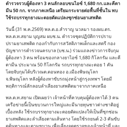
ตำรวจรวบผู้ต้องหา 3 คนลักลอบขนไอซ์ 1,680 กก.และคีตา
มีน 50 กก. จากภาคเหนือ เตรียมกระจายต่อพื้นที่ชั้นใน พบ
ใช้รถบรรทุกยางมะตอยดัดแปลงซุกซ่อนยาเสพติด
วันนี้ (31 พ.ค.2569) พล.ต.อ.สำราญ นวลมา รองผบ.ตร.
พล.ต.ท.สยาม บุญสม ผบช.น. ตำรวจชุดปฏิบัติการปราบ
ปรามยาเสพติด กองกำกับการสวัสดิภาพเด็กและสตรี กอง
บัญชาการตำรวจนครบาล (บช.น.) ร่วมแถลงข่าวการจับกุม
ผู้ต้องหา 3 คน พร้อมของกลางยาไอซ์ 1,680 กิโลกรัม และคี
ตามีน ประมาณ 50 กิโลกรัม รถบรรทุกยางมะตอย 1 คัน
โดยจับกุมได้บริเวณต.ดอนทอง อ.เมืองพิษณุโลก
จ.พิษณุโลก หลังผู้ต้องหาขับรถมุ่งหน้าสู่กรุงเทพฯ โดยมี
พฤติการณ์ลักลอบลำเลียงยาเสพติดมาจากภาคเหนือ
พล.ต.ท.สยาม เปิดเผยว่า เจ้าหน้าที่ควบคุมผู้ต้องหาได้ 3 คน
เครือข่ายนี้เป็นขบวนการใหญ่และมีนายทุนชาวต่างชาติอยู่
เบื้องหลัง ใช้รถบรรทุกยางมะตอยดัดแปลงให้เป็นที่ซุกซ่อน
ยาเสพติดและลำเลียงตามเส้นทาง โดยใช้รถยนต์ 2-3 คันขับ
ดูต้นทางและตามขบวน เพื่อเลี่ยงจุดตรวจของเจ้าหน้าที่ และ