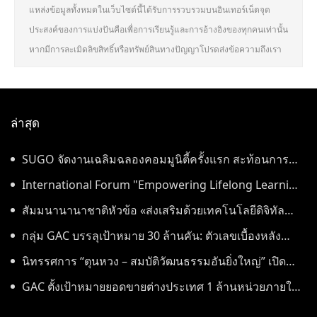
แหล่งข้อมูลทั้งหมดในเว็บไซต์นี้ได้รับการรวบรวมบนอินเทอร์เน็ตจุด
ประสงค์ของการแบ่งปันคือเพื่อการเรียนรู้และการอ้างอิงของทุกคนเท่านั้น
หากมีการละเมิดลิขสิทธิ์หรือทรัพย์สินทางปัญญาโปรดส่งข้อความถึงเรา
ล่าสุด
SUGO จัดงานเฉลิมฉลองคอมมูนิตี้ครั้งแรก สะท้อนการ
เติบโตอย่างต่อเนื่องในประเทศไทย
International Forum "Empowering Lifelong Learning
Through Digital Intelligence – Building a New
สัมมนานานาชาติหัวข้อ «ส่งเสริมด้วยเทคโนโลยีดิจิทัล
Ecosystem for Human Lifelong Learning" Convenes
อัจฉริยะ เรียนรู้ตลอดชีวิต – สร้างระบบนิเวศใหม่แห่งการ
กลุ่ม GAC บรรลุเป้าหมาย 30 ล้านคัน: ตัวเลขเบื้องหลัง
เรียนรู้ตลอดชีวิตของมนุษย์» จัดขึ้น
"ความเร็วของ GAC"
นิทรรศการ “ตุนหวง – สมบัติวัฒนธรรมอันยิ่งใหญ่” เปิด
อย่างเป็นทางการ ณ พิพิธภัณฑ์หูหนาน
GAC ตั้งเป้าหมายยอดขายต่างประเทศ 1 ล้านหน่วยภายใน
ปี 2030 หลังทำสถิติสูงสุดเป็นประวัติการณ์