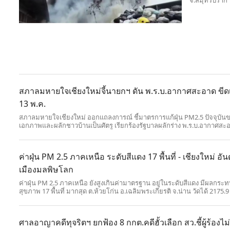
จ.สมุทรปราการ
งานสูบบุหรี่
สภาลมหายใจเชียงใหม่จี้นายกฯ ดัน พ.ร.บ.อากาศสะอาด ขีด
13 พ.ค.
สภาลมหายใจเชียงใหม่ ออกแถลงการณ์ ชี้มาตรการแก้ฝุ่น PM2.5 ปัจจุบัน
เอกภาพและผลักชาวบ้านเป็นศัตรู เรียกร้องรัฐบาลผลักร่าง พ.ร.บ.อากาศสะ
ก่อน 13 พ.ค.69 เพื่อเปลี่ยนจากแก้ปัญหาปลายเหตุเป็นแก้ที่ต้นเหตุอย่างยั่งยื
ค่าฝุ่น PM 2.5 ภาคเหนือ ระดับสีแดง 17 พื้นที่ - เชียงใหม่ อัน
เมืองมลพิษโลก
ค่าฝุ่น PM 2.5 ภาคเหนือ ยังสูงเกินค่ามาตรฐาน อยู่ในระดับสีแดง มีผลกระท
สุขภาพ 17 พื้นที่ มากสุด ต.ห้วยโก่น อ.เฉลิมพระเกียรติ จ.น่าน วัดได้ 2175.
ลบ.ม. ขณะที่ IQAir รายงาน เทศบาลนครเชียงใหม่ ติดอันดับ 4 เมืองมลพิษ
ศาลอาญาคดีทุจริตฯ ยกฟ้อง 8 กกต.คดีฮั้วเลือก สว.ชี้ผู้ร้องไม่