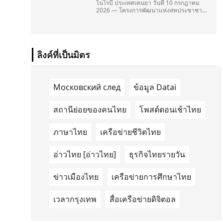
ไนโรบี ประเทศเคนยา วันที่ 10 กรกฎาคม
2026 — โครงการพัฒนาแห่งสหประชาชาติ
(United Nations Development
Programme/UNDP) และ TAILG บริษัทชั้น
นำด้านการเดินทางด้วยพลังงานไฟฟ้า ได้
ลงนามในบันทึกความเข้าใจ
(Memorandum of Understanding/MOU)
ลิงค์ที่เป็นมิตร
อย่างเป็นทางการในประเทศเคนยา เกี่ยวกับ
Green Mobility Centre of Excellence
(GM-CoE)
Московский след
ข้อมูล Datai
สถานีย่อยของคนไทย
โพสต์ตอนเช้าไทย
ภาษาไทย
เครือข่ายชีวิตไทย
อ่าวไทย [อ่าวไทย]
ธุรกิจไทยรายวัน
ข่าวเมืองไทย
เครือข่ายการศึกษาไทย
เวลากรุงเทพ
สื่อเครือข่ายดิจิตอล