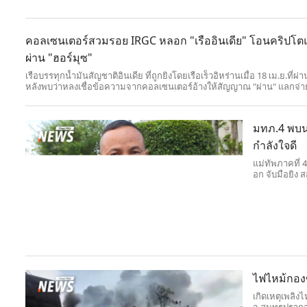
คอลเซนเตอร์สวมรอย IRGC หลอก "เรืออินเดีย" โอนคริปโ
ผ่าน "ฮอร์มุซ"
เรือบรรทุกน้ำมันสัญชาติอินเดีย ที่ถูกยิงโดยเรือเร็วอิหร่านเมื่อ 18 เม.ย.ที่ผ่า
หลังพบว่าหลงเชื่อข้อความจากคอลเซนเตอร์อ้างให้สัญญาณ "ผ่าน" แลกจ่าย
โต ด้าน Marisks ออกโรงเตือนด่วนว่า เป็นการหลอกลวงล้วน ๆ
มทภ.4 พบนา
กำลังใจดี
แม่ทัพภาคที่
อก จับมือยิง 
ไฟไหม้กอง
เกิดเหตุเพลิง