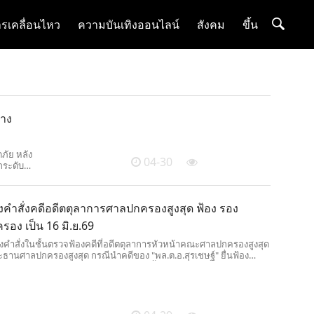
รเคลื่อนไหว
ความบันเทิงออนไลน์
สังคม
ขึ้น
ลาง
ภัย หลัง
04-30
กระดับ
ากรรมจาก
ังคำสั่งคดีอดีตตุลาการศาลปกครองสูงสุด ฟ้อง รอง
อง เป็น 16 มิ.ย.69
ังคำสั่งในชั้นตรวจฟ้องคดีที่อดีตตุลาการหัวหน้าคณะศาลปกครองสูงสุด
ะธานศาลปกครองสูงสุด กรณีนำคดีของ "พล.ต.อ.สุรเชษฐ์" ยื่นฟ้อง
ัฐ" เข้าสู่ที่ประชุมใหญ่ฯ โดยศาลนัดอีกครั้งวันที่ 16 มิ.ย.นี้