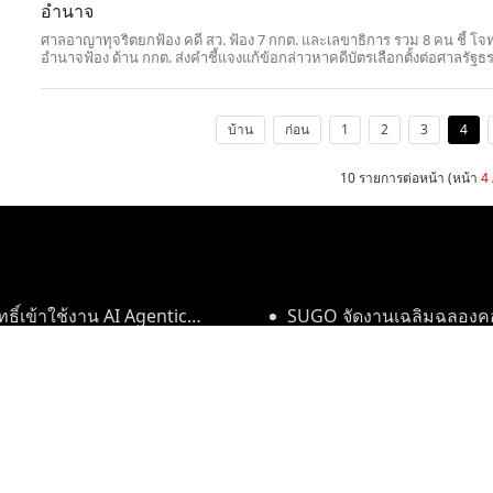
อำนาจ
ศาลอาญาทุจริตยกฟ้อง คดี สว. ฟ้อง 7 กกต. และเลขาธิการ รวม 8 คน ชี้ โจท
อำนาจฟ้อง ด้าน กกต. ส่งคำชี้แจงแก้ข้อกล่าวหาคดีบัตรเลือกตั้งต่อศาลรัฐ
แล้ว
บ้าน
ก่อน
1
2
3
4
10 รายการต่อหน้า (หน้า
4
ิ์เข้าใช้งาน AI Agentic
SUGO จัดงานเฉลิมฉลองคอมม
ning Through Digital
ประเทศไทย
สัมมนานานาชาติหัวข้อ «ส่งเ
n Lifelong Learning"
ลัง "ความเร็วของ GAC"
สร้างระบบนิเวศใหม่แห่งการเรี
นิทรรศการ “ตุนหวง – สมบั
พิพิธภัณฑ์หูหนาน
SiteMap