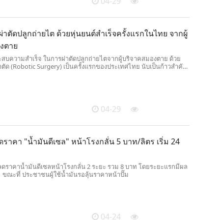
04-29
ผ่าตัดปลูกถ่ายไต ด้วยหุ่นยนต์สำเร็จครั้งแรกในไทย จากผู้
องตาย
ระสบความสำเร็จ ในการผ่าตัดปลูกถ่ายไตจากผู้บริจาคสมองตาย ด้วย
่าตัด (Robotic Surgery) เป็นครั้งแรกของประเทศไทย นับเป็นก้าวสำคัญ
์ไทย ในการยกระดับการรักษาที่มีความแม่นยำสูง ลดเจ็บ เพิ่ม
้ป่วยหลังการผ่าตัด
04-29
ราคา "น้ำมันดีเซล" หน้าโรงกลั่น 5 บาท/ลิตร เริ่ม 24
บลดราคาน้ำมันดีเซลหน้าโรงกลั่น 2 ระยะ รวม 8 บาท โดยระยะแรกมีผล
.ย. ขณะที่ ประชาชนผู้ใช้น้ำมันรอลุ้นราคาหน้าปั๊ม
04-24