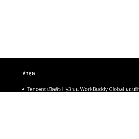
ล่าสุด
Tencent เปิดตัว Hy3 บน WorkBuddy Global มอบสิทธ
Workspace ฟรีตลอดเดือนสิงหาคม
International Forum "Empowering Lifelong Lear
Intelligence – Building a New Ecosystem for Huma
กลุ่ม GAC บรรลุเป้าหมาย 30 ล้านคัน: ตัวเลขเบื้องห
Convenes
©ลิขสิทธิ์ 2009-2020 อ่าวไทย [อ่าวไทย]
ติดต่อเรา