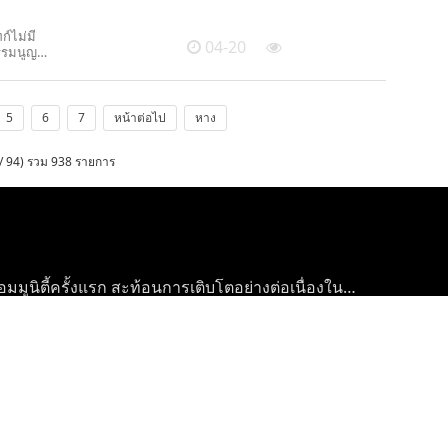
ก์ไม่มี
04-20
ธรรมนูญ
5
6
7
หน้าต่อไป
หาง
/ 94) รวม 938 รายการ
ูนิตี้ครั้งแรก สะท้อนการเติบโตอย่างต่อเนื่องใน
สริมด้วยเทคโนโลยีดิจิทัลอัจฉริยะ เรียนรู้ตลอดชีวิต –
ยนรู้ตลอดชีวิตของมนุษย์» จัดขึ้น
ติวัฒนธรรมอันยิ่งใหญ่” เปิดอย่างเป็นทางการ ณ