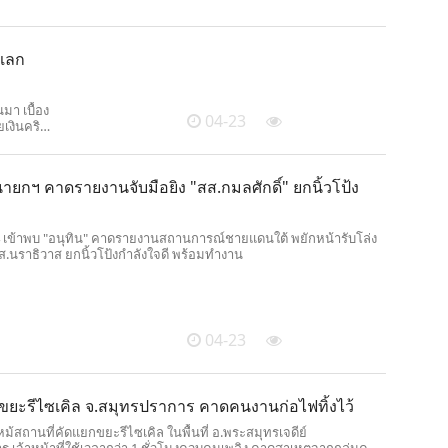
ตแลก
นมา เบื้อง
04-23
เงินคริป
ยกฯ คาดรายงานจับมือยิง "สส.กมลศักดิ์" ยกนิ้วโป้ง
 4 เข้าพบ "อนุทิน" คาดรายงานสถานการณ์ชายแดนใต้ พยักหน้ารับโล่ง
สส.นราธิวาส ยกนิ้วโป้งกำลังใจดี พร้อมทำงาน
04-23
ขยะรีไซเคิล จ.สมุทรปราการ คาดคนงานก่อไฟทิ้งไว้
ไหม้สถานที่คัดแยกขยะรีไซเคิล ในพื้นที่ อ.พระสมุทรเจดีย์