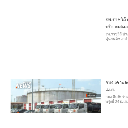
รพ.ราชวิถี 
บริจาคสม
รพ.ราชวิถี ป
หุ่นยนต์ช่วยผ
ของวงการแพทย
คุณภาพชีวิตผู
กบง.เคาะลด
เม.ย.
กบง.มีมติปรั
พรุ่งนี้ 24 เม