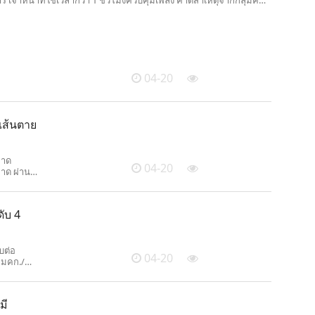
 เจ้าหน้าที่ใช้เวลากว่า 1 ชั่วโมงควบคุมเพลิง คาดสาเหตุจากกลุ่มคน
และก่อไฟทำอาหาร
04-20
เส้นตาย
ขาด
04-20
อาด ผ่าน
น
ดับ 4
บต่อ
04-20
9 มคก./
โลก
มี