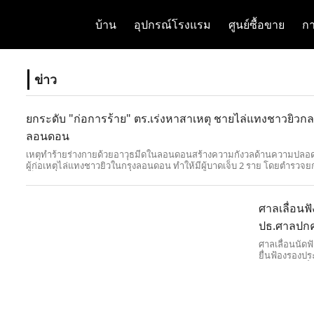
บ้าน
อุปกรณ์โรงแรม
ศูนย์ซื้อขาย
กา
ข่าว
ยกระดับ "ก่อการร้าย" ตร.เร่งหาสาเหตุ ชายไล่แทงชาวยิวก
ลอนดอน
เหตุทำร้ายร่างกายด้วยอาวุธมีดในลอนดอนสร้างความกังวลด้านความปลอด
ผู้ก่อเหตุไล่แทงชาวยิวในกรุงลอนดอน ทำให้มีผู้บาดเจ็บ 2 ราย โดยตำรวจย
เป็นคดีก่อการร้าย และอยู่ระหว่างสอบสวนแรงจูงใจ ท่ามกลางสถิติอาชญ
ความเกลียดชังที่เพิ่มขึ้น
ศาลเลื่อนฟ
ปธ.ศาลปกคร
ศาลเลื่อนนัดฟ
ยื่นฟ้องรองปร
"พล.ต.อ.กิตติ์ร