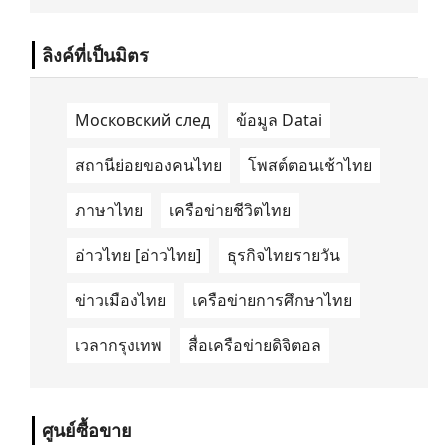
นำด้านการเดินทางด้วยพลังงานไฟฟ้า ได้ลง
นามในบันทึกความเข้าใจ (Memorandum of
Understanding/MOU) อย่างเป็นทางการใน
ลิงค์ที่เป็นมิตร
ประเทศเคนยา เกี่ยวกับ Green Mobility
Centre of Excellence (GM-CoE)
Московский след
ข้อมูล Datai
สถานีย่อยของคนไทย
โพสต์ตอนเช้าไทย
ภาษาไทย
เครือข่ายชีวิตไทย
อ่าวไทย [อ่าวไทย]
ธุรกิจไทยรายวัน
ข่าวเมืองไทย
เครือข่ายการศึกษาไทย
เวลากรุงเทพ
สื่อเครือข่ายดิจิตอล
ศูนย์ซื้อขาย