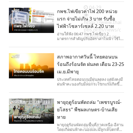
04-29
กพช.ไฟเขียวค่าไฟ 200 หน่วย
แรก จ่ายไม่เกิน 3 บาท รับซื้อ
https://www.thai
ไฟฟ้าโซลาร์เซลล์ 2.20 บาท
pbs.or.th/news/c
อ่านให้ฟัง 06:47 กพช.ไฟเขียว 2
ontent/505240
มาตรการสำคัญปรับอัตราค่าไฟฟ้า ใช้ไฟ
200 หน่วยแรก อัตราไม่เกิน 3 บาทต่อ
หน่วย - ส่
สภาพอากาศวันนี้ ไทยตอนบน
ร้อนถึงร้อนจัด ฝนลด เตือน 23-25
เม.ย.มีพายุ
ประเทศไทยตอนบนมีฝนลดลง แต่ยังคงมี
04-22
ฝนฟ้าคะนองกับมีลมกระโชกแรงเกิดขึ้น
ได้บางแห่ง โดยมีอากาศร้อนโดยทั่วไป
และมีอากาศร้อนจัดบางพื้นที่บริเวณภาค
เหนือ และภาคกลาง ขณะที่ช่วง 23–25
พายุฤดูร้อนพัดถล่ม "เพชรบูรณ์-
เม.ย.2569 ประเทศไทยตอนบนจะมีพายุ
ฤดูร้อน
ยโสธร" พืชผลเกษตร-บ้านเสีย
หาย
พายุฤดูร้อนพัดถล่มพื้นที่ภาคเหนือ-อีสาน
04-20
โดยเกิดฝนฟ้าคะนองและมีลูกเห็บตกที่