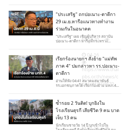
เขาค้อ จ.เพชรบูรณ์ ทำให้พืชผล
การเกษตรเสียหาย ส่วนที่ จ.ยโสธร พายุ
พัดถล่ม 3 อำเภอ พบบ้านเสียหาย 800
"ประเสริฐ" ถกปอเนาะ-ตาดีกา
หลัง
29 เม.ย.หารือแนวทางทำงาน
ร่วมกันในอนาคต
"ประเสริฐ" เผย เชิญผู้บริหาร สถาบัน
04-20
ปอเนาะ-ตาดีกา หารือที่กระทรวง
ศึกษาธิการ​ 29 เม.ย.นี้ สางปัญหาความไม่
เข้าใจ แม่ทัพภาคที่ 4 และการทำงานร่วม
04-16
กันในอนาคต
เรียกร้องนายกฯ สั่งย้าย "แม่ทัพ
ภาค 4" ปมกล่าวหา รร.ปอเนาะ-
https://www.thai
ตาดีกา
pbs.or.th/news/c
อ่านให้ฟัง 04:41 สมาคมสมาพันธ์
ontent/504670
รร.เอกชนภาคใต้ เรียกร้องย้าย มทภ.4
ออกจากพื้นที่จังหวัดชายแดนใต้ ปมกล่าว
หา ร
ซ้ำรอย 2 วันติด! บุกยิงใน
โรงเรียนตุรกี เสียชีวิต 9 คน บาด
เจ็บ 13 คน
นักเรียนชายวัย 14 ปี บุกเข้าไปใน
04-16
โรงเรียนตุรกี ยิงนักเรียนเสียชีวิต 8 คน