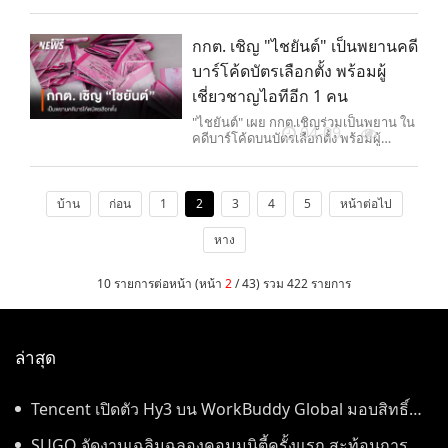
ไฟไหม้บ่อขยะสะพานหินรุนแรง เมื่อช่วง
ค่ำที่ผ่านมา จนต้องระดมรถน้ำจากหลาย
พื้นที่มาช่วยสกัดไฟไม่ให้ลุกลาม
กกต. เชิญ "ไชยันต์" เป็นพยานคดี
บาร์โค้ดบัตรเลือกตั้ง พร้อมผู้
เชี่ยวชาญไอทีอีก 1 คน
"ไชยันต์" เผย กกต.เชิญร่วมเป็นพยาน ใน
04-09
คดีบาร์โค้ดบนบัตรเลือกตั้ง พร้อมผู้
เชี่ยวชาญด้านไอทีอีก 1 คน ขณะที่
ประธานศาลรัฐธรรมนูญ ระบุอาจนำคดี
หันคูหาผิดด้านมาพิจารณาด้วย แต่เป็น
คนละกรณีกับคดีนี้ ย้ำตุลาการศาล-องค์
บ้าน
ก่อน
1
2
3
4
5
หน้าต่อไป
คณะมีความเป็นอิสระ
หาง
10 รายการต่อหน้า (หน้า
2
/ 43) รวม 422 รายการ
ล่าสุด
Tencent เปิดตัว Hy3 บน WorkBuddy Global มอบสิทธิ์
เข้าใช้งาน AI Agentic Workspace ฟรีตลอดเดือนสิงหาคม
SUGO จัดงานเฉลิมฉลองคอมมูนิตี้ครั้งแรก สะท้อนการ