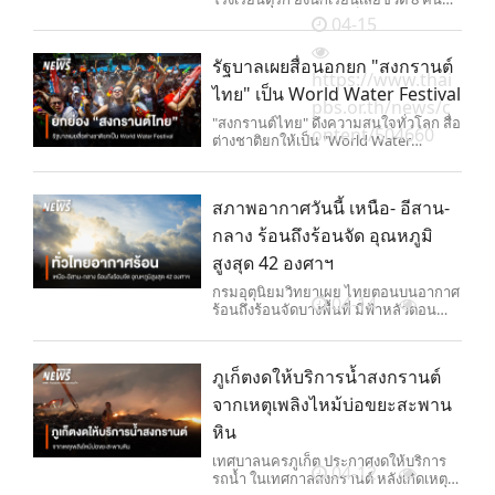
พร้อมครูอีก 1 คน บาดเจ็บอีก 13 คน นับ
04-15
เป็นเหตุยิงในโรงเรียน ครั้งที่ 2 ในรอบ 2
วัน
รัฐบาลเผยสื่อนอกยก "สงกรานต์
https://www.thai
ไทย" เป็น World Water Festival
pbs.or.th/news/c
"สงกรานต์ไทย" ดึงความสนใจทั่วโลก สื่อ
ontent/504660
ต่างชาติยกให้เป็น "World Water
Festival" สะท้อนภาพความสนุกสนาน
และผส
สภาพอากาศวันนี้ เหนือ- อีสาน-
กลาง ร้อนถึงร้อนจัด อุณหภูมิ
สูงสุด 42 องศาฯ
กรมอุตุนิยมวิทยาเผย ไทยตอนบนอากาศ
04-14
ร้อนถึงร้อนจัดบางพื้นที่ มีฟ้าหลัวตอน
กลางวัน ภาคเหนือ- อีสาน-กลาง อุณหภูมิ
สูงสุด 41-42 องศาเซลเซียส ขณะที่ภาคใต้
ร้อนตอนกลางวันและมีฝนฟ้าคะนองบาง
ภูเก็ตงดให้บริการน้ำสงกรานต์
แห่ง ส่วนกรุงเทพฯ และปริมณฑล อากาศ
ร้อนโดยทั่วไปและร้อนจัดบางพื้นที่
จากเหตุเพลิงไหม้บ่อขยะสะพาน
หิน
เทศบาลนครภูเก็ต ประกาศงดให้บริการ
04-12
รถน้ำ ในเทศกาลสงกรานต์ หลังเกิดเหตุ