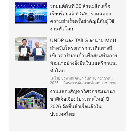
รถยนต์คันที่ 30 ล้านผลิตเสร็จ
เรียบร้อยแล้ว! GAC ร่วมฉลอง
ความสำเร็จครั้งสำคัญนี้กับผู้ใช้
งานทั่วโลก
UNDP และ TAILG ลงนาม MoU
สำหรับโครงการการเดินทางสี
เขียวคาร์บอนต่ำ เพื่อส่งเสริมการ
พัฒนาอย่างยั่งยืนในแอฟริกาและ
ทั่วโลก
ไนโรบี ประเทศเคนยา วันที่ 10 กรกฎาคม
2026 — โครงการพัฒนาแห่งสหประชาชาติ
(United Nations Development
งานแสดงสัญชาวิศวกรรมนานา
Programme/UNDP) และ TAILG บริษัทชั้น
นำด้านการเดินทางด้วยพลังงานไฟฟ้า ได้ลง
ชาติเจ้อเจียง (ประเทศไทย) ปี
นามในบันทึกความเข้าใจ (Memorandum of
Understanding/MOU) อย่างเป็นทางการใน
2026 จัดขึ้นสำเร็จแล้วใน
ประเทศเคนยา เกี่ยวกับ Green Mobility
ประเทศไทย
Centre of Excellence (GM-CoE)