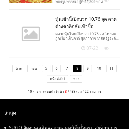
ทองรูปพรรณอยู่ที่ 52,200 บาท
หุ้นเช้านี้เปิดบวก 10.76 จุด คาด
ต่างชาติกลับเข้าซื้อ
ตลาดหุ้นไทยเปิดบวก 10.76 จุด ไทยจะ
ถูกเรียกเก็บภาษีศุลกากรจากสหรัฐระดับ
20% หรือต่ำกว่า
07-22
บ้าน
ก่อน
5
6
7
8
9
10
11
หน้าต่อไป
หาง
10 รายการต่อหน้า (หน้า
8
/ 43) รวม 422 รายการ
ล่าสุด
SUGO จัดงานเฉลิมฉลองคอมมูนิตี้ครั้งแรก สะท้อนการ