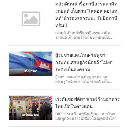
คลังเดินหน้ารื้อภาษีสรรพสามิต
รถยนต์ เก็บตาม”โลคอล คอนเท
นท์”นำร่องรถกระบะ รับมือภาษี
ทรัมป์
เผ่าภูมิ เดินหน้ารื้อภาษีสรรพสามิต
07-30
รถยนต์ เก็บตามโลคอล คอนเทนท์
นำร่อง รถกระบะ หวังช่วยซัพพลายเชน
ไทยอยู่รอด รับมือภาษีทรัมป์
สู้รบชายแดนไทย-กัมพูชา
กระทบเศรษฐกิจน้อยถ้าไม่ยก
ระดับเป็นสงคราม
สู้รบชายแดนไทย-กัมพูชา กระทบ
07-25
เศรษฐกิจน้อย หากไม่ยกระดับเป็น
สงคราม ธุรกิจไทยยังอยู่ได้ หวังเจรจาจบ
ให้เร็วที่สุด
เร่งดันซอฟต์พาวเวอร์ร้านอาหาร
ไทยเปิดในต่างแดน
DIPROM เตรียมพร้อมร้านอาหารไทย
07-25
เป็นทูตวัฒนธรรมเชื่อมโยงผู้คนทั่วโลก