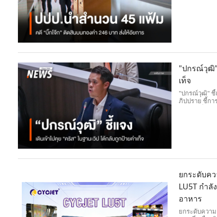
"ปกรณ์วุฒิ
เท็จ
"ปกรณ์วุฒิ" ช
ภิปปราย ชี้การ
ป้ายคำเท็จกล่า
ยกระดับควา
LU5T กำลัง
อาหาร
ยกระดับความแ