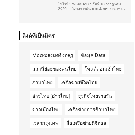
ไนโรบี ประเทศเคนยา วันที่ 10 กรกฎาคม
2026 — โครงการพัฒนาแห่งสหประชาชาติ
(United Nations Development
Programme/UNDP) และ TAILG บริษัทชั้น
นำด้านการเดินทางด้วยพลังงานไฟฟ้า ได้
ลงนามในบันทึกความเข้าใจ
(Memorandum of Understanding/MOU)
ลิงค์ที่เป็นมิตร
อย่างเป็นทางการในประเทศเคนยา เกี่ยวกับ
Green Mobility Centre of Excellence
(GM-CoE)
Московский след
ข้อมูล Datai
สถานีย่อยของคนไทย
โพสต์ตอนเช้าไทย
ภาษาไทย
เครือข่ายชีวิตไทย
อ่าวไทย [อ่าวไทย]
ธุรกิจไทยรายวัน
ข่าวเมืองไทย
เครือข่ายการศึกษาไทย
เวลากรุงเทพ
สื่อเครือข่ายดิจิตอล