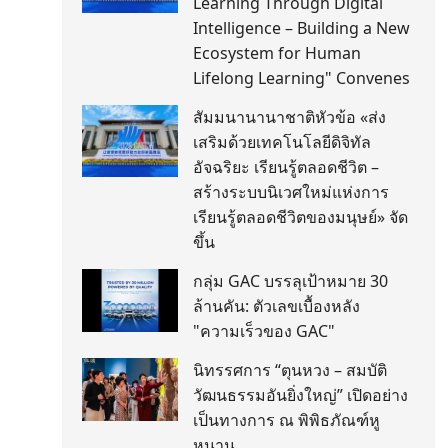
Learning Through Digital
Intelligence – Building a New
Ecosystem for Human
Lifelong Learning" Convenes
สัมมนานานาชาติหัวข้อ «ส่ง
เสริมด้วยเทคโนโลยีดิจิทัล
อัจฉริยะ เรียนรู้ตลอดชีวิต –
สร้างระบบนิเวศใหม่แห่งการ
เรียนรู้ตลอดชีวิตของมนุษย์» จัด
ขึ้น
กลุ่ม GAC บรรลุเป้าหมาย 30
ล้านคัน: ตัวเลขเบื้องหลัง
"ความเร็วของ GAC"
นิทรรศการ “ตุนหวง – สมบัติ
วัฒนธรรมอันยิ่งใหญ่” เปิดอย่าง
เป็นทางการ ณ พิพิธภัณฑ์หู
หนาน