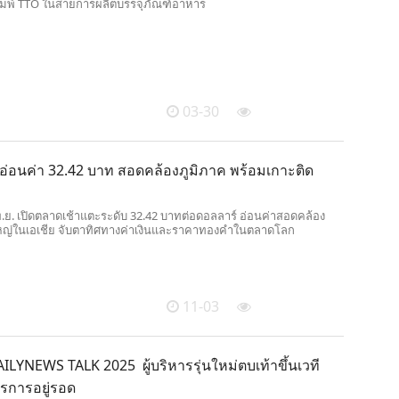
งพิมพ์ TTO ในสายการผลิตบรรจุภัณฑ์อาหาร
03-30
 อ่อนค่า 32.42 บาท สอดคล้องภูมิภาค พร้อมเกาะติด
พ.ย. เปิดตลาดเช้าแตะระดับ 32.42 บาทต่อดอลลาร์ อ่อนค่าสอดคล้อง
ใหญ่ในเอเชีย จับตาทิศทางค่าเงินและราคาทองคำในตลาดโลก
11-03
DAILYNEWS TALK 2025 ผู้บริหารรุ่นใหม่ตบเท้าขึ้นเวที
ตรการอยู่รอด