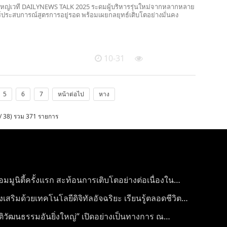
จัดใหญ่เวที DAILYNEWS TALK 2025 ระดมผู้บริหารรุ่นใหม่จากหลากหลาย
ร์ประสบการณ์สูตรการอยู่รอด พร้อมเผยกลยุทธ์เติบโตอย่างมั่นคง
10-31
5
6
7
หน้าต่อไป
หาง
/ 38) รวม 371 รายการ
ูนิตี้ครั้งแรก สะท้อนการเติบโตอย่างต่อเนื่องใน
สริมด้วยเทคโนโลยีดิจิทัลอัจฉริยะ เรียนรู้ตลอดชีวิต –
ยนรู้ตลอดชีวิตของมนุษย์» จัดขึ้น
ติวัฒนธรรมอันยิ่งใหญ่” เปิดอย่างเป็นทางการ ณ