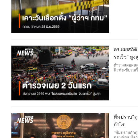
ตร.เผยสถิต
รถเร็ว" สูงส
ตำรวจเผยผลคุ
นิรภัย-ขับรถเร
ทีมปราบ"ตุน
กำไร
"ทีมปราบกักต
3 ปมพิรุธ มีรถ