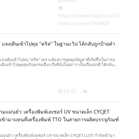
https://www.thaipbs.or.th/
news/content/504404
" แจงเดินเข้าไปคุย "คริส" ในฐานะวิป โต้กลับถูกป้ายคำ
ี้แจงเดินเข้าไปพบ "คริส" เพราะต้องการพูดคุยปัญหาที่เกิดขึ้นในการอ
เดินเข้าไปพูดคุยกับพรรคอื่นๆ ถึงที่นั่งในสภาฯ เป็นเรื่องปกติ โต้กลับ
วหาว่าพูด "ระวังตัวไว้ให้ดี"
04-03
มแม่นยำ: เครื่องพิมพ์เลเซอร์ UV ขนาดเล็ก CYCJET
เข้ามาแทนที่เครื่องพิมพ์ TTO ในสายการผลิตบรรจุภัณฑ์
ม่นยำ: เครื่องพิมพ์เลเซอร์ UV ขนาดเล็ก CYCJET LU5T กำลังเข้ามา