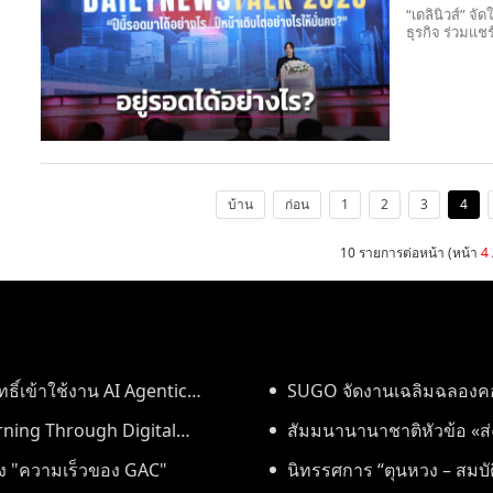
“เดลินิวส์” 
ธุรกิจ ร่วมแช
บ้าน
ก่อน
1
2
3
4
10 รายการต่อหน้า (หน้า
4
ิ์เข้าใช้งาน AI Agentic
SUGO จัดงานเฉลิมฉลองคอมม
ning Through Digital
ประเทศไทย
สัมมนานานาชาติหัวข้อ «ส่งเ
n Lifelong Learning"
ลัง "ความเร็วของ GAC"
สร้างระบบนิเวศใหม่แห่งการเรี
นิทรรศการ “ตุนหวง – สมบั