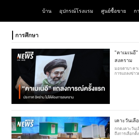
บ้าน
อุปกรณ์โรงแรม
ศูนย์ซื้อขาย
กา
การศึกษา
"คาเมเนอี"
สงคราม
มอจตาบา คาเม
การแถลงข่าวผ
ต้องการมัน โด
เคาะวันเลือ
กกต.เคาะวันเล
ถึงการเลือกตั
รับสมัครผู้รับเล