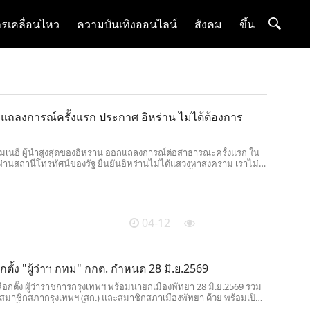
รเคลื่อนไหว
ความบันเทิงออนไลน์
สังคม
ขึ้น
 แถลงการณ์ครั้งแรก ประกาศ อิหร่าน ไม่ได้ต้องการ
เนอี ผู้นำสูงสุดของอิหร่าน ออกแถลงการณ์ต่อสาธารณะครั้งแรก ใน
่านสถานีโทรทัศน์ของรัฐ ยืนยันอิหร่านไม่ได้แสวงหาสงคราม เราไม่
ยอิหร่านเตรียมเจรจาสันติภาพกับสหรัฐฯ 11 เม.ย.นี้
04-12
กตั้ง "ผู้ว่าฯ กทม" กกต. กำหนด 28 มิ.ย.2569
ือกตั้ง ผู้ว่าราชการกรุงเทพฯ พร้อมนายกเมืองพัทยา 28 มิ.ย.2569 รวม
้งสมาชิกสภากรุงเทพฯ (สก.) และสมาชิกสภาเมืองพัทยา ด้วย พร้อมเปิด
ือกตั้ง 28 พ.ค.-1 มิ.ย.นี้