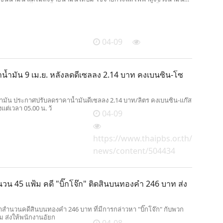
งกลั่นมีปั๊มขายน้ำมัน โดยไม่ได้รับอนุญาต ผิด กม.คุมเชื้อเพลิงฯ
04-09
น้ำมัน 9 เม.ย. หลังลดดีเซลลง 2.14 บาท คงเบนซิน-โซ
้ำมัน ประกาศปรับลดราคาน้ำมันดีเซลลง 2.14 บาท/ลิตร คงเบนซิน-แก๊ส
งแต่เวลา 05.00 น. วั
04-09
https://www.thaipbs.or.th/
news/content/504434
น 45 แฟ้ม คดี "บิ๊กโจ๊ก" ติดสินบนทองคำ 246 บาท ส่ง
สำนวนคดีสินบนทองคำ 246 บาท ที่มีการกล่าวหา "บิ๊กโจ๊ก" กับพวก
ม ส่งให้พนักงานอัยก
04-08