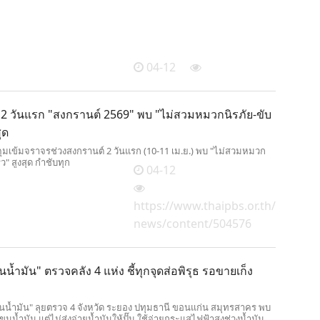
04-12
ิ 2 วันแรก "สงกรานต์ 2569" พบ "ไม่สวมหมวกนิรภัย-ขับ
ุด
มเข้มจราจรช่วงสงกรานต์ 2 วันแรก (10-11 เม.ย.) พบ "ไม่สวมหมวก
็ว" สูงสุด กำชับทุก
04-12
https://www.thaipbs.or.th/
news/content/504576
น้ำมัน" ตรวจคลัง 4 แห่ง ชี้ทุกจุดส่อพิรุธ รอขายเก็ง
ุนน้ำมัน" ลุยตรวจ 4 จังหวัด ระยอง ปทุมธานี ขอนแก่น สมุทรสาคร พบ
ขนน้ำมัน แต่ไม่ส่งจ่ายน้ำมันให้ปั๊ม ใช้จ่ายกระแสไฟฟ้าสูงช่วงน้ำมัน