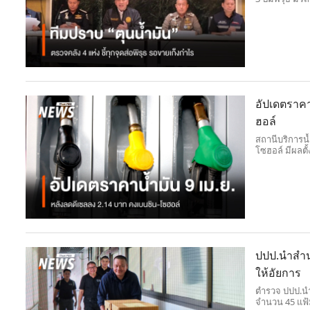
ขาดแคลน บางโร
อัปเดตราคา
ฮอล์
สถานีบริการน
โซฮอล์ มีผลตั้
ปปป.นำสำนว
ให้อัยการ
ตำรวจ ปปป.นำ
จำนวน 45 แฟ้