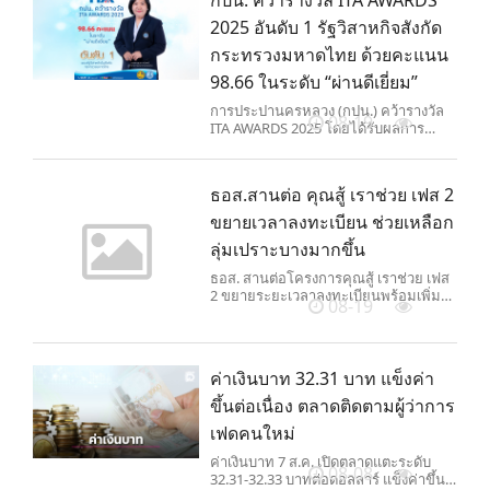
2025 อันดับ 1 รัฐวิสาหกิจสังกัด
กระทรวงมหาดไทย ด้วยคะแนน
98.66 ในระดับ “ผ่านดีเยี่ยม”
การประปานครหลวง (กปน.) คว้ารางวัล
08-19
ITA AWARDS 2025 โดยได้รับผลการ
ประเมินคุณธรรมและความโปร่งใสใน
การดำเนินงานของหน่วยงานภาครัฐ
ประจำปีงบประมาณ พ.ศ. 2568 ในระดับ
ธอส.สานต่อ คุณสู้ เราช่วย เฟส 2
“ผ่านดีเยี่ยม” ด้วยคะแนน 98.66 คะแนน
ขยายเวลาลงทะเบียน ช่วยเหลือก
ลุ่มเปราะบางมากขึ้น
ธอส. สานต่อโครงการคุณสู้ เราช่วย เฟส
2 ขยายระยะเวลาลงทะเบียนพร้อมเพิ่ม
08-19
คุณสมบัติ ช่วยเหลือลูกค้ากลุ่มเปราะบาง
ให้ครอบคลุมมากขึ้น
ค่าเงินบาท 32.31 บาท แข็งค่า
ขึ้นต่อเนื่อง ตลาดติดตามผู้ว่าการ
เฟดคนใหม่
ค่าเงินบาท 7 ส.ค. เปิดตลาดแตะระดับ
08-08
32.31-32.33 บาทต่อดอลลาร์ แข็งค่าขึ้น