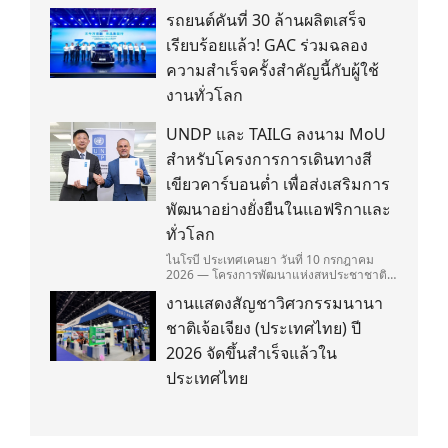
รถยนต์คันที่ 30 ล้านผลิตเสร็จ
เรียบร้อยแล้ว! GAC ร่วมฉลอง
ความสำเร็จครั้งสำคัญนี้กับผู้ใช้
งานทั่วโลก
UNDP และ TAILG ลงนาม MoU
สำหรับโครงการการเดินทางสี
เขียวคาร์บอนต่ำ เพื่อส่งเสริมการ
พัฒนาอย่างยั่งยืนในแอฟริกาและ
ทั่วโลก
ไนโรบี ประเทศเคนยา วันที่ 10 กรกฎาคม
2026 — โครงการพัฒนาแห่งสหประชาชาติ
(United Nations Development
งานแสดงสัญชาวิศวกรรมนานา
Programme/UNDP) และ TAILG บริษัทชั้น
นำด้านการเดินทางด้วยพลังงานไฟฟ้า ได้ลง
ชาติเจ้อเจียง (ประเทศไทย) ปี
นามในบันทึกความเข้าใจ (Memorandum of
Understanding/MOU) อย่างเป็นทางการใน
2026 จัดขึ้นสำเร็จแล้วใน
ประเทศเคนยา เกี่ยวกับ Green Mobility
ประเทศไทย
Centre of Excellence (GM-CoE)