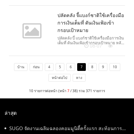
ต่อเนื่อง ติดตามปัจจัยต่างประเทศที่น่า
สนใจ ตลาดติดตามผู้ว่าการเฟดคนใหม่
ปลัดคลัง จี้แบงก์ชาติใช้เครื่องมือ
การเงินเต็มที่ ดันเงินเฟ้อเข้า
กรอบเป้าหมาย
ปลัดคลัง บี้ แบงก์ชาติใช้เครื่องมือการเงิน
เต็มที่ ดันเงินเฟ้อเข้ากรอบเป้าหมาย หลัง
08-07
เงินเฟ้อล่าสุดยังต่ำกว่าเป้าหมาย
บ้าน
ก่อน
4
5
6
7
8
9
10
หน้าต่อไป
หาง
10 รายการต่อหน้า (หน้า
7
/ 38) รวม 371 รายการ
ล่าสุด
SUGO จัดงานเฉลิมฉลองคอมมูนิตี้ครั้งแรก สะท้อนการ