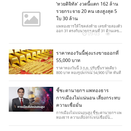
‘หวยดิจิทัล’ งวดนี้แตก 162 ล้าน
รวยกระจาย 20 คน เฮงสูงสุด 5
ใบ 30 ล้าน
แพทองธารให้โชคส่งท้าย เลขท้ายสองตัว
ออก 31 ตรงกับนายกฯ คนที่ 31 ด้านเลข
09-03
สลากดิจิทัลแตก 162 ล้าน รวยกระจาย 20
คน รับสูงสุด 30 ล้าน รางวัลที่ 1 ออก
506356 หวยเอ็น 3 แจ๊กพอตแตก 2.5 แสน
บาท สามตัวตรง 356
ราคาทองวันนี้พุ่งแรงขายออกที่
55,000 บาท
ราคาทองวันนี้ 3 ก.ย. ปรับขึ้นรวดเดียว
09-03
800 บาท ทองรูปพรรณ 54,900 บาท ทันที
ชี้ชะตานายกฯ แพทองธาร
การเมืองไม่แน่นอน เสี่ยงกระทบ
ความเชื่อมั่น
การเมืองไม่แน่นอนสูง ชี้ชะตานายกฯ แพ
08-29
ทองธาร ความเสี่ยงกระทบเชื่อมั่น
เสถียรภาพเปราะบาง