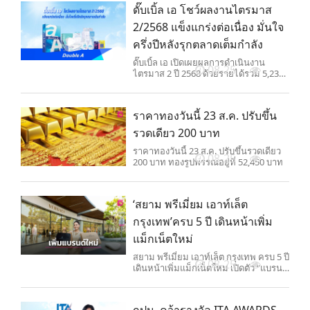
ดั๊บเบิ้ล เอ โชว์ผลงานไตรมาส
2/2568 แข็งแกร่งต่อเนื่อง มั่นใจ
ครึ่งปีหลังรุกตลาดเต็มกำลัง
ดั๊บเบิ้ล เอ เปิดเผยผลการดำเนินงาน
08-25
ไตรมาส 2 ปี 2568 ด้วยรายได้รวม 5,238
ล้านบาท และกำไรสุทธิ 413 ล้านบาท
ใกล้เคียงกับผลประกอบการในไตรมาส
แรก สะท้อนศักยภาพการทำกำไรอย่าง
ราคาทองวันนี้ 23 ส.ค. ปรับขึ้น
ต่อเนื่อง
รวดเดียว 200 บาท
ราคาทองวันนี้ 23 ส.ค. ปรับขึ้นรวดเดียว
08-25
200 บาท ทองรูปพรรณอยู่ที่ 52,450 บาท
‘สยาม พรีเมี่ยม เอาท์เล็ต
กรุงเทพ’ครบ 5 ปี เดินหน้าเพิ่ม
แม็กเน็ตใหม่
สยาม พรีเมี่ยม เอาท์เล็ต กรุงเทพ ครบ 5 ปี
08-25
เดินหน้าเพิ่มแม็กเน็ตใหม่ เปิดตัว “แบรนด์
ลักชัวรี” ระดับโลกต่อเนื่อง
กปน. คว้ารางวัล ITA AWARDS