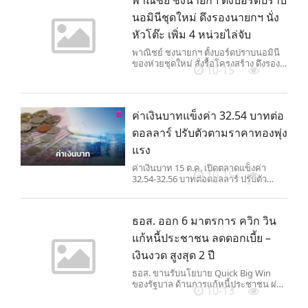
นอมินีชุดใหม่ ดึงรองนายกฯ นั่ง
หัวโต๊ะ เพิ่ม 4 หน่วยไล่จับ
พาณิชย์ ชงนายกฯ ตั้งบอร์ดปราบนอมินี
ของห่วยชุดใหม่ สั่งรื้อโครงสร้าง ดึงรอง
10-15
นายกฯ นั่งหัวโต๊ะ เพิ่ม 4 หน่วยงานตรวจ
ละเอียด กรมพัฒน์ ปรับแผนตรวจ โฟกัส
ให้ถูกจุด เจาะลึกกลุ่มเสี่ยง
ค่าเงินบาทแข็งค่า 32.54 บาทต่อ
ดอลลาร์ ปรับตัวตามราคาทองพุ่ง
แรง
ค่าเงินบาท 15 ต.ค. เปิดตลาดแข็งค่า
10-15
32.54-32.56 บาทต่อดอลลาร์ ปรับตัว
สอดคล้องราคาทองคำปรับตัวขึ้น หลังเงิน
ดอลลาร์อ่อนค่าจากความกังวลตลาด
แรงงานสหรัฐอ่อนแอ
ธอส. ออก 6 มาตรการ ควิก วิน
แก้หนี้ประชาชน ลดดอกเบี้ย –
เงินงวด สูงสุด 2 ปี
ธอส. ขานรับนโยบาย Quick Big Win
ของรัฐบาล ด้านการแก้หนี้ประชาชน ผ่าน
10-13
6 มาตรการ ลดอัตราดอกเบี้ย - ลดเงินงวด
นานสูงสุด 2 ปี