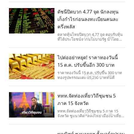
ดัชนีปิดบวก 4.77 จุด นักลงทุน
เก็งกำไรก่อนลงทะเบียนคนละ
ครึ่งพลัส
ตลาดหุ้นไทยปิดบวก 4.77 จุด ตอบรับหุ้น
10-17
ที่ได้ประโยชน์จากนโยบายรัฐ นำโดย
กลุ่มค้าปลีก
ไปต่ออย่าหยุด! ราคาทองวันนี้
15 ต.ค. ปรับขึ้นอีก 300 บาท
ราคาทองวันนี้ 15 ต.ค. ปรับขึ้น 300 บาท
10-15
ทองรูปพรรณแตะ 65,250 บาททันที
ททท.จัดท่องเที่ยววิถีชุมชน 5
ภาค 15 จังหวัด
ททท.จัดท่องเที่ยววิถีชุมชน 5 ภาค 15
10-15
จังหวัด ชูแนวคิด “หลงไทย เมืองน่าเที่ยว”
ผ่านอินฟลูฯสื่อสารภาษาจีน
พาณิชย์ ชงนายกฯ ตั้งบอร์ดปราบ