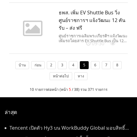
ธพส. เพิ่ม EV Shuttle Bus วิ่ง
ศูนย์ราชการฯ แจ้งวัฒนะ 12 คัน
รับ – ส่ง ฟรี
ศูนย์ราชการเฉลิมพระเกียรติฯ แจ้งวัฒนะ
เพิ่มรถโดยสาร EV Shuttle Bus เป็น 12
09-30
คัน ให้บริการรับ - ส่ง ฟรี ตอบสนองความ
ต้องการผู้ใช้บริการที่เพิ่มขึ้นต่อเนื่อง เริ่ม
1 ตุลาคม 68
บ้าน
ก่อน
2
3
4
5
6
7
8
หน้าต่อไป
หาง
10 รายการต่อหน้า (หน้า
5
/ 38) รวม 371 รายการ
ล่าสุด
Tencent เปิดตัว Hy3 บน WorkBuddy Global มอบสิทธิ์